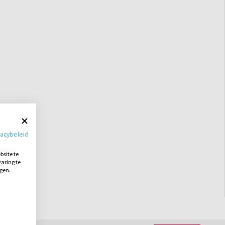
vacybeleid
site te
aring te
ngen.