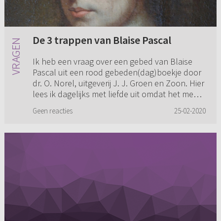
De 3 trappen van Blaise Pascal
Ik heb een vraag over een gebed van Blaise
Pascal uit een rood gebeden(dag)boekje door
dr. O. Norel, uitgeverij J. J. Groen en Zoon. Hier
lees ik dagelijks met liefde uit omdat het me
leert bidden. Op...
Geen reacties
25-02-2020