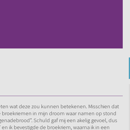
eten wat deze zou kunnen betekenen. Misschien dat
drie broekriemen in mijn droom waar namen op stond
“genadebrood”. Schuld gaf mij een akelig gevoel, dus
” en ik bevestigde de broekriem, waarna ik in een