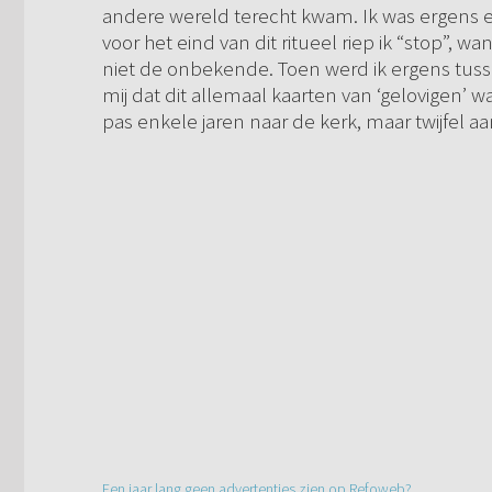
andere wereld terecht kwam. Ik was ergens
voor het eind van dit ritueel riep ik “stop”, 
niet de onbekende. Toen werd ik ergens tuss
mij dat dit allemaal kaarten van ‘gelovigen’ w
pas enkele jaren naar de kerk, maar twijfel aan
Een jaar lang geen advertenties zien op Refoweb?