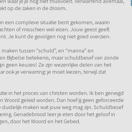
n waar je je nog niet thuisvoelt. Verwarrend allemaal,
raakt op de zaken in de droom.
e in een complexe situatie bent gekomen, waarin
chten of misschien wel eisen. Jouw geest geeft
bent. Je kunt de gevolgen nog niet goed overzien.
en maken tussen “schuld”, en “manna” en
n Bijbelse betekenis, maar schuldbesef van zonde
jn geen keuzes! Ze zijn wezenlijke delen van het
ook je verwarring: je moet kiezen, terwijl dat
ositie in het proces van christen worden. Ik ben geneigd
jn Woord geleid worden. Dan hoef jij geen geforceerde
e duidelijk maken wat jouw weg mag zijn. Schuldbesef
kering. Genadebrood leer je eten door het geloof in
ijgen, door het Woord en het Gebed.