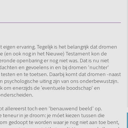
eigen ervaring. Tegelijk is het belangrijk dat dromen
de (en ook nog in het Nieuwe) Testament kon de
onde openbaring er nog niet was. Dat is nu niet
achten en gevoelens in en bij dromen 'nuchter'
te testen en te toetsen. Daarbij komt dat dromen -naast
n psychologische uiting zijn van ons onderbewustzijn.
eilijk om enerzijds de 'eventuele boodschap' en
 onderscheiden.
ept allereerst toch een 'benauwend beeld' op.
 teneur in je droom: je móet kiezen tussen die
d om gedoopt te worden waar je nog niet aan toe bent,