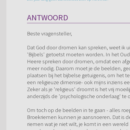
ANTWOORD
Beste vragensteller,
Dat God door dromen kan spreken, weet ik uit 
'Bijbels' getoetst moeten worden. In het Ou
Heere spreken door dromen, omdat een afger
meer nodig. Daarom moet je de beelden, ged
plaatsen bij het bijbelse getuigenis, om het 
een religieuze dimensie- ook mijns inziens ee
Zeker als je 'religieus' droomt is het vrij mo
anderzijds de 'psychologische onderlaag' te
Om toch op de beelden in te gaan - alles ro
Broekriemen kunnen je aansnoeren. Dat is de
riemen wat je niet wilt, je komt in een werel