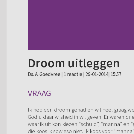
Droom uitleggen
Ds. A. Goedvree |
1 reactie
| 29-01-2014| 15:57
VRAAG
Ik heb een droom gehad en wil heel graag w
God u daar wijsheid in wil geven. Er waren 
waar ik uit kon kiezen “schuld”, “manna” en 
die koos ik sowieso niet. Ik koos voor “manna