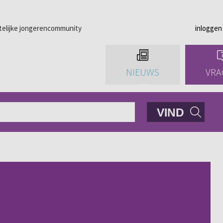
telijke jongerencommunity
inloggen
NIEUWS
VRA
VIND