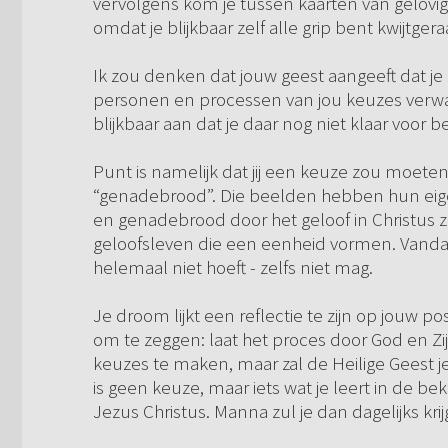
vervolgens kom je tussen kaarten van gelovige
omdat je blijkbaar zelf alle grip bent kwijtge
Ik zou denken dat jouw geest aangeeft dat j
personen en processen van jou keuzes verwa
blijkbaar aan dat je daar nog niet klaar voor 
Punt is namelijk dat jij een keuze zou moet
“genadebrood”. Die beelden hebben hun eige
en genadebrood door het geloof in Christus zi
geloofsleven die een eenheid vormen. Vandaar 
helemaal niet hoeft - zelfs niet mag.
Je droom lijkt een reflectie te zijn op jouw p
om te zeggen: laat het proces door God en Zi
keuzes te maken, maar zal de Heilige Geest j
is geen keuze, maar iets wat je leert in de be
Jezus Christus. Manna zul je dan dagelijks kr