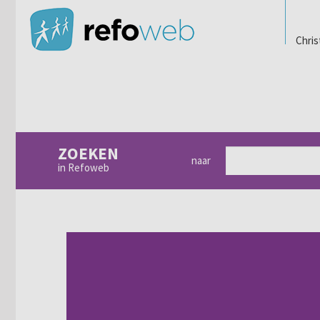
Chris
ZOEKEN
naar
in Refoweb