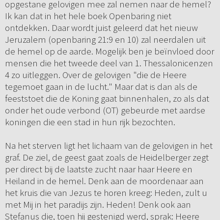
opgestane gelovigen mee zal nemen naar de hemel?
Ik kan dat in het hele boek Openbaring niet
ontdekken. Daar wordt juist geleerd dat het nieuw
Jeruzalem (openbaring 21:9 en 10) zal neerdalen uit
de hemel op de aarde. Mogelijk ben je beïnvloed door
mensen die het tweede deel van 1. Thessalonicenzen
4 zo uitleggen. Over de gelovigen "die de Heere
tegemoet gaan in de lucht." Maar dat is dan als de
feeststoet die de Koning gaat binnenhalen, zo als dat
onder het oude verbond (OT) gebeurde met aardse
koningen die een stad in hun rijk bezochten.
Na het sterven ligt het lichaam van de gelovigen in het
graf. De ziel, de geest gaat zoals de Heidelberger zegt
per direct bij de laatste zucht naar haar Heere en
Heiland in de hemel. Denk aan de moordenaar aan
het kruis die van Jezus te horen kreeg: Heden, zult u
met Mij in het paradijs zijn. Heden! Denk ook aan
Stefanus die, toen hij gestenigd werd, sprak: Heere