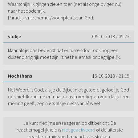
Waarschijnlijk gingen zielen toen (net als ongelovigen nu)
naar het dodenrijk.
Paradijs is niet hemel/woonplaats van God.
vlokje
08-10-2013
/ 09:23
Maar als je dan bedenkt dat er tussendoor ook nog een
duizendjarig rijk moet zijn, is het helemaal onbegrijpelijk.
Nochthans
16-10-2013
/ 21:15
Het Woord is God, als je de Bijbel niet geloofd, geloof je God
ook niet. Ik zou me er maar eens in verdiepen voordat je een
mening geeft, zeg niets als je niets van af weet.
Je kunt niet (meer) reageren op dit bericht. De
reactiemogelijkheid is
niet geactiveerd
of de uiterste
reactietermijn van 1 maand is verstreken.