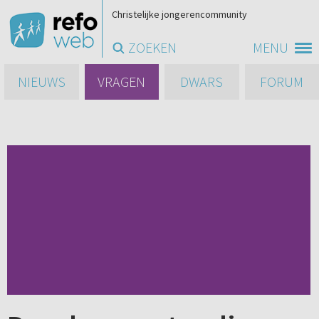
Christelijke jongerencommunity
ZOEKEN
MENU
NIEUWS
VRAGEN
DWARS
FORUM