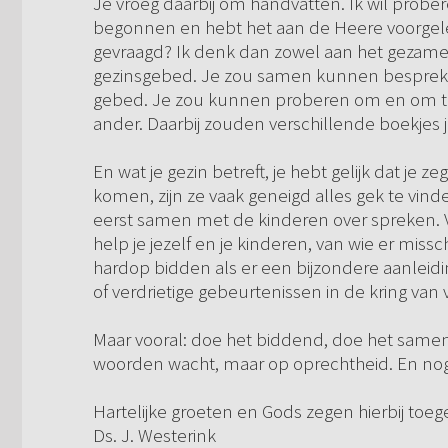
Je vroeg daarbij om handvatten. Ik wil probe
begonnen en hebt het aan de Heere voorgele
gevraagd? Ik denk dan zowel aan het gezamen
gezinsgebed. Je zou samen kunnen bespreken
gebed. Je zou kunnen proberen om en om te
ander. Daarbij zouden verschillende boekjes 
En wat je gezin betreft, je hebt gelijk dat je ze
komen, zijn ze vaak geneigd alles gek te vin
eerst samen met de kinderen over spreken. Ve
help je jezelf en je kinderen, van wie er miss
hardop bidden als er een bijzondere aanleiding 
of verdrietige gebeurtenissen in de kring van 
Maar vooral: doe het biddend, doe het samen
woorden wacht, maar op oprechtheid. En nogma
Hartelijke groeten en Gods zegen hierbij toe
Ds. J. Westerink