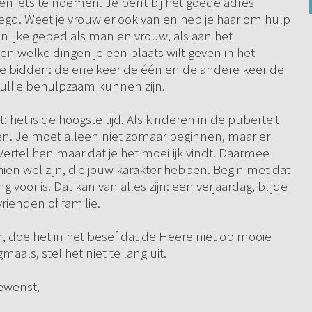
ren iets te noemen. Je bent bij het goede adres
gd. Weet je vrouw er ook van en heb je haar om hulp
lijke gebed als man en vrouw, als aan het
 welke dingen je een plaats wilt geven in het
 bidden: de ene keer de één en de andere keer de
jullie behulpzaam kunnen zijn.
gt: het is de hoogste tijd. Als kinderen in de puberteit
den. Je moet alleen niet zomaar beginnen, maar er
rtel hen maar dat je het moeilijk vindt. Daarmee
chien wel zijn, die jouw karakter hebben. Begin met dat
voor is. Dat kan van alles zijn: een verjaardag, blijde
vrienden of familie.
, doe het in het besef dat de Heere niet op mooie
als, stel het niet te lang uit.
gewenst,