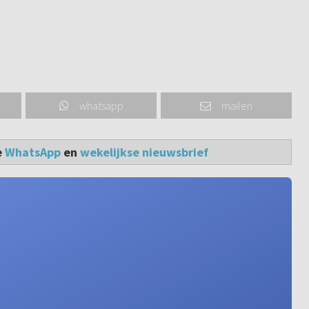
whatsapp
mailen
e
WhatsApp
en
wekelijkse nieuwsbrief