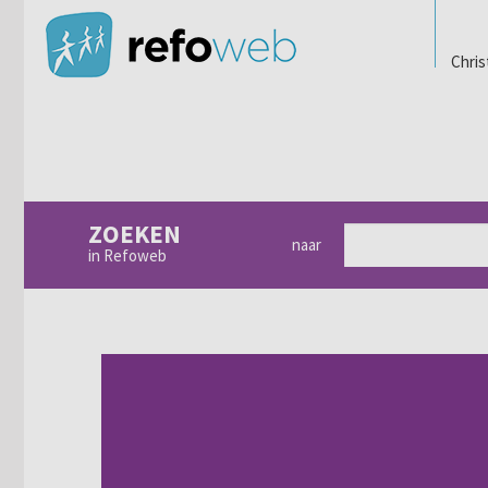
Chris
ZOEKEN
naar
in Refoweb