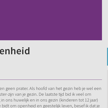
penheid
en geen prater. Als hoofd van het gezin heb je wel een
er-zijn van je gezin. De laatste tijd bid ik veel om
g in ons huwelijk en in ons gezin (kinderen tot 12 jaar)
bidt om openheid en geestelijk leven, besef ik dat je