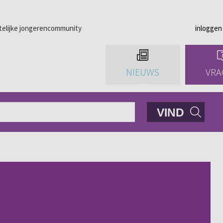
telijke jongerencommunity
inloggen
NIEUWS
VRA
VIND