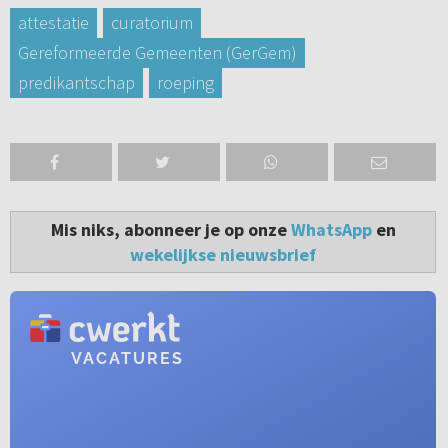
attestatie
curatorium
Gereformeerde Gemeenten (GerGem)
predikantschap
roeping
Mis niks, abonneer je op onze
WhatsApp
en
wekelijkse nieuwsbrief