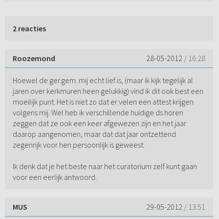
2 reacties
Roozemond
28-05-2012
/ 16:28
Hoewel de ger.gem. mij echt lief is, (maar ik kijk tegelijk al
jaren over kerkmuren heen gelukkig) vind ik dit ook best een
moeilijk punt. Het is niet zo dat er velen een attest krijgen
volgens mij. Wel heb ik verschillende huidige ds horen
zeggen dat ze ook een keer afgewezen zijn en het jaar
daarop aangenomen, maar dat dat jaar ontzettend
zegenrijk voor hen persoonlijk is geweest.
Ik denk dat je het beste naar het curatorium zelf kunt gaan
voor een eerlijk antwoord.
MUS
29-05-2012
/ 13:51