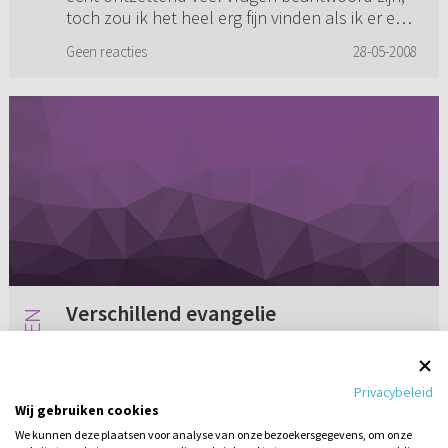
toch zou ik het heel erg fijn vinden als ik er een
antwoord op zou kunnen krijgen door een
Geen reacties
28-05-2008
huisarts! Ik be...
Verschillend evangelie
In hoeverre hebben Petrus en Paulus een
verschillend evangelie gepreekt? Petrus voor
Privacybeleid
de joden en Paulus voor de heidenen? Waarbij
Wij gebruiken cookies
Petrus voornamelijk sprak over de komende
We kunnen deze plaatsen voor analyse van onze bezoekersgegevens, om onze
oordeelsdag, de komst van Je...