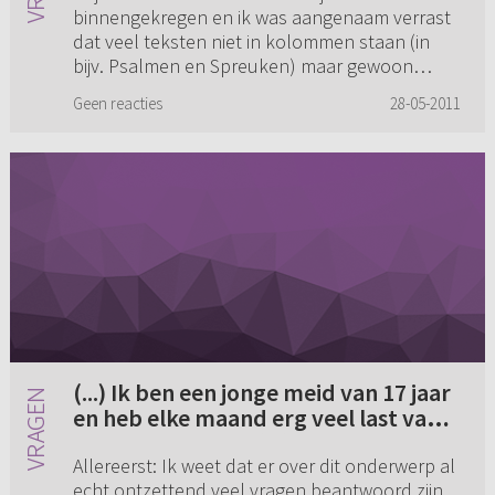
binnengekregen en ik was aangenaam verrast
dat veel teksten niet in kolommen staan (in
bijv. Psalmen en Spreuken) maar gewoon
zoals ook in andere (seculiere) boeken ...
Geen reacties
28-05-2011
(...) Ik ben een jonge meid van 17 jaar
en heb elke maand erg veel last van
mijn menstruatie (...)
Allereerst: Ik weet dat er over dit onderwerp al
echt ontzettend veel vragen beantwoord zijn,