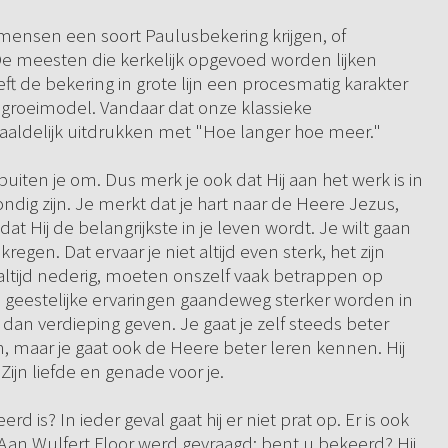
 mensen een soort Paulusbekering krijgen, of
 meesten die kerkelijk opgevoed worden lijken
t de bekering in grote lijn een procesmatig karakter
 groeimodel. Vandaar dat onze klassieke
haaldelijk uitdrukken met "Hoe langer hoe meer."
 buiten je om. Dus merk je ook dat Hij aan het werk is in
zondig zijn. Je merkt dat je hart naar de Heere Jezus,
at Hij de belangrijkste in je leven wordt. Je wilt gaan
egen. Dat ervaar je niet altijd even sterk, het zijn
ltijd nederig, moeten onszelf vaak betrappen op
e geestelijke ervaringen gaandeweg sterker worden in
 dan verdieping geven. Je gaat je zelf steeds beter
n, maar je gaat ook de Heere beter leren kennen. Hij
ijn liefde en genade voor je.
rd is? In ieder geval gaat hij er niet prat op. Er is ook
. Aan Wulfert Floor werd gevraagd: bent u bekeerd? Hij