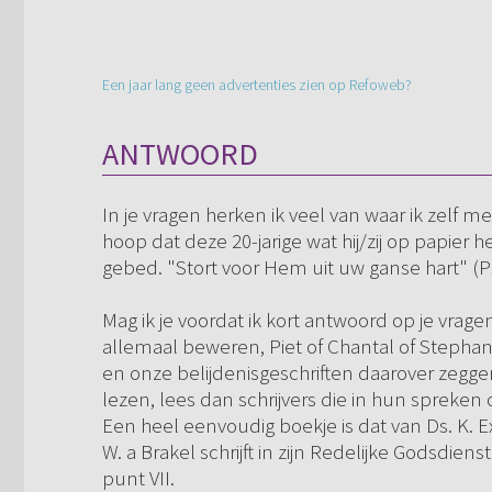
Een jaar lang geen advertenties zien op Refoweb?
ANTWOORD
In je vragen herken ik veel van waar ik zelf mee
hoop dat deze 20-jarige wat hij/zij op papier 
gebed. "Stort voor Hem uit uw ganse hart" (Ps
Mag ik je voordat ik kort antwoord op je vrag
allemaal beweren, Piet of Chantal of Stephan,
en onze belijdenisgeschriften daarover zeggen.
lezen, lees dan schrijvers die in hun spreken o
Een heel eenvoudig boekje is dat van Ds. K. E
W. a Brakel schrijft in zijn Redelijke Godsdie
punt VII.