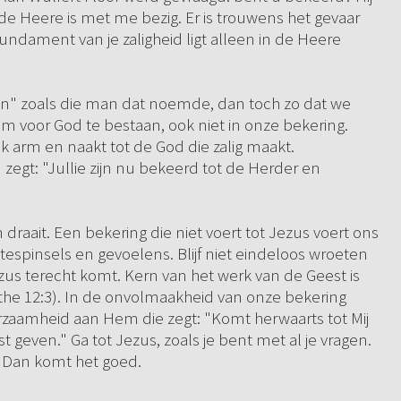
de Heere is met me bezig. Er is trouwens het gevaar
ndament van je zaligheid ligt alleen in de Heere
en" zoals die man dat noemde, dan toch zo dat we
 voor God te bestaan, ook niet in onze bekering.
 arm en naakt tot de God die zalig maakt.
zegt: "Jullie zijn nu bekeerd tot de Herder en
draait. Een bekering die niet voert tot Jezus voert ons
htespinsels en gevoelens. Blijf niet eindeloos wroeten
Jezus terecht komt. Kern van het werk van de Geest is
rinthe 12:3). In de onvolmaakheid van onze bekering
orzaamheid aan Hem die zegt: "Komt herwaarts tot Mij
ust geven." Ga tot Jezus, zoals je bent met al je vragen.
. Dan komt het goed.