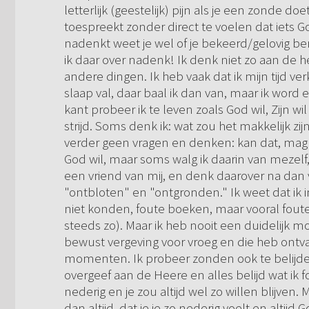
letterlijk (geestelijk) pijn als je een zonde do
toespreekt zonder direct te voelen dat iets G
nadenkt weet je wel of je bekeerd/gelovig ben
ik daar over nadenk! Ik denk niet zo aan de he
andere dingen. Ik heb vaak dat ik mijn tijd v
slaap val, daar baal ik dan van, maar ik word e
kant probeer ik te leven zoals God wil, Zijn w
strijd. Soms denk ik: wat zou het makkelijk zi
verder geen vragen en denken: kan dat, mag d
God wil, maar soms walg ik daarin van mezelf, 
een vriend van mij, en denk daarover na dan v
"ontbloten" en "ontgronden." Ik weet dat ik 
niet konden, foute boeken, maar vooral foute
steeds zo). Maar ik heb nooit een duidelijk m
bewust vergeving voor vroeg en die heb ontva
momenten. Ik probeer zonden ook te belijd
overgeef aan de Heere en alles belijd wat ik f
nederig en je zou altijd wel zo willen blijven.
dan altijd, dat je je zo nederig voelt en alti