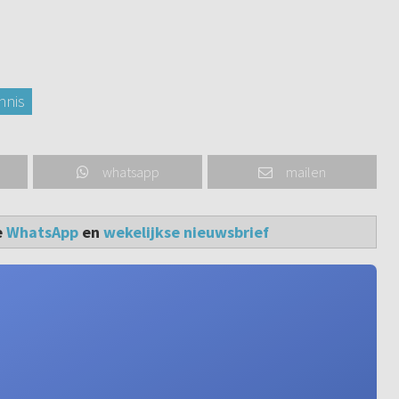
nnis
whatsapp
mailen
e
WhatsApp
en
wekelijkse nieuwsbrief