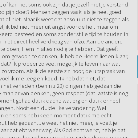
et, of kan het soms ook zijn dat je jezelf met je verstand
od pijn doet? Mensen zeggen vaak: als je heel goed
t of niet. Maar ik weet dat absoluut niet te zeggen als
l, ik bid niet meer uit angst voor de hel, maar om
erkeerd besteed en soms zonder stille tijd te houden in
r niet direct heel verdrietig van ofzo. Aan de andere
il te doen, Hem in alles nodig te hebben. Dat geeft
jn om gewoon te denken, ik heb de Heere lief en klaar,
at? Ik probeer zo veel mogelijk te leven naar wat
zo vroom. Als ik de eerste zin hoor, de uitspraak van
oel ik me leeg en koud. Ik heb dat niet, dat
in het verleden (ben nu 20) dingen heb gedaan die
 manier van denken, geen respect (dat laatste is nog
oment gehad dat ik dacht: wat erg en dat ik er heel
ngen. Nooit een duidelijke verandering. Wel
en en soms heb ik een moment dat ik me echt
out heb gedaan. Je weet het niet meer, je voelt je
 Maar dat ebt weer weg. Als God echt werkt, heb je dat
jd God zou willen volgen en dat de aardse dingen opeens