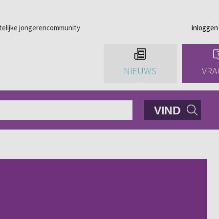
telijke jongerencommunity
inloggen
NIEUWS
VRA
VIND