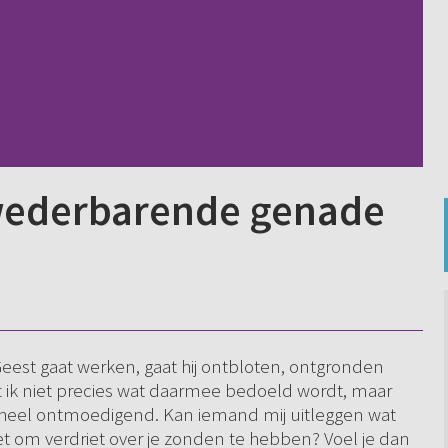
wederbarende genade
 Geest gaat werken, gaat hij ontbloten, ontgronden
 ik niet precies wat daarmee bedoeld wordt, maar
ok heel ontmoedigend. Kan iemand mij uitleggen wat
t om verdriet over je zonden te hebben? Voel je dan