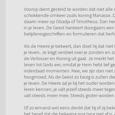
Voorop dient gesteld te worden dat niet alle
schokkende omkeer zoals koning Manasse. De
daarin meer op Obadja of Timotheus. Dan heef
in je leven. De Geest hanteert doorgaans een
belijdenisgeschriften en formulieren dat her
Als de Heere je bekeert, dan doet hij dat niet
je leven. Je krijgt verdriet over je zonden en 
de Verlosser en Koning uit gaat. Je merkt het d
leven tot Gods eer, omdat je Hem hebt lief gekr
inderdaad momenten. Nee, we zijn dan niet a
hoogmoed. Als de Geest zo bezig is zullen di
je leven. De Heere zal je bij het ouder worden
leren kennen, je valt jezelf steeds meer tege
valt steeds meer mee. Steeds groter worden Z
Of zo iemand wel eens denkt dat hij of zij bekee
het besef dat die bekering nog lang niet af is