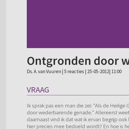
Ontgronden door 
Ds. A. van Vuuren |
5 reacties
| 25-05-2012| 11:00
VRAAG
Ik sprak pas een man die zei: "Als de Heilige
door wederbarende genade." Allereerst weet
daarnaast vind ik dat wat ik ervan begrijp o
hier precies mee bedoeld wordt? En hoe is he