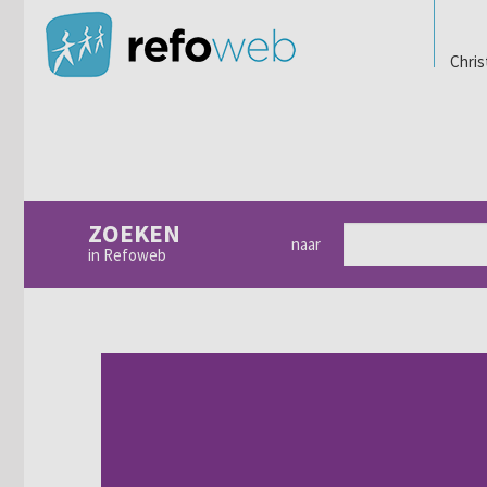
Chris
ZOEKEN
naar
in Refoweb