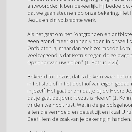
antwoordde: Ik ben bekeerlijk. Hij bedoelde, 
dat we gaan steunen op onze bekering. Het fu
Jezus en zijn volbrachte werk.
Als het gaat om het "ontgronden en ontblot
geen grond meer kunnen vinden in onszelf om
Ontbloten ja, maar dan toch zo: moede kom ik
Veelzeggend is dat Petrus tegen de gelovigen 
Opziener van uw zielen" (1. Petrus 2:25).
Bekeerd tot Jezus, dat is de kern waar het om 
in het slop of in het doolhof van eigen gedac
in jezelf. Het gaat er om dat je bij de Heere 
dat je gaat belijden: "Jezus is Heere" (1. Ko
vinden we nooit rust. Wel in de geloofsgeho
allen die vermoeid en belast zijt en ik zal U r
Geef Hem de zaak van je bekering in handen