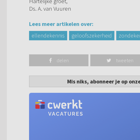
Hartelijke groet,
Ds. A. van Vuuren
Lees meer artikelen over:
ellendekennis
geloofszekerheid
zondeke
delen
tweeten
Mis niks, abonneer je op onz