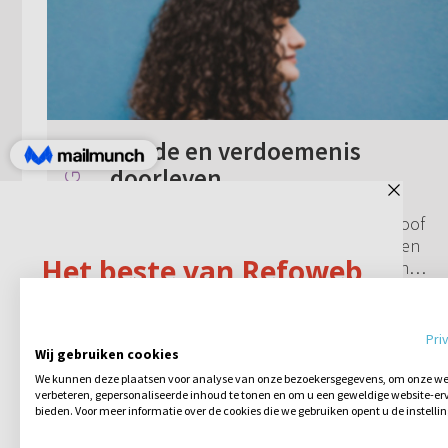
Zonde en verdoemenis
doorleven
De laatste jaren ben ik veel met het geloof
bezig. Ik kan niet meer rustig verder leven
zoals voorheen. Soms ben ik bang dat het
fout met mij af zal lopen, maar soms mag
82 reacties
29-06-2021
ik ook Gods hulp ervaren en al...
Pri
Wij gebruiken cookies
We kunnen deze plaatsen voor analyse van onze bezoekersgegevens, om onze web
verbeteren, gepersonaliseerde inhoud te tonen en om u een geweldige website-erv
bieden. Voor meer informatie over de cookies die we gebruiken opent u de instelli