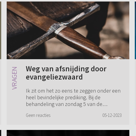
Weg van afsnijding door
evangeliezwaard
Ik zit om het zo eens te zeggen onder een
heel bevindelijke prediking. Bij de
behandeling van zondag 5 van de
Heidelbergse Catechismus als de
Geen reacties
05-12-2023
Catechismus bij vraag 12 is gekomen (bij
het stuk van de ...