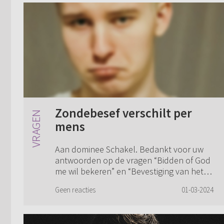
Zondebesef verschilt per
mens
Aan dominee Schakel. Bedankt voor uw
antwoorden op de vragen “Bidden of God
me wil bekeren” en “Bevestiging van het
geloof”. Ik ben de vragensteller van de
Geen reacties
01-03-2024
eerste vraag en vraag me toch nog twee
dinge...