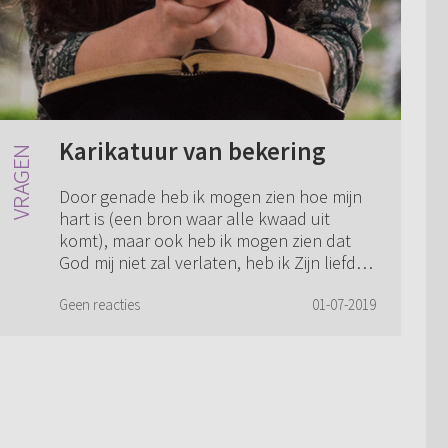
Karikatuur van bekering
Door genade heb ik mogen zien hoe mijn
hart is (een bron waar alle kwaad uit
komt), maar ook heb ik mogen zien dat
God mij niet zal verlaten, heb ik Zijn liefde
mogen ervaren en heb ik op Christus
mog...
Geen reacties
01-07-2019