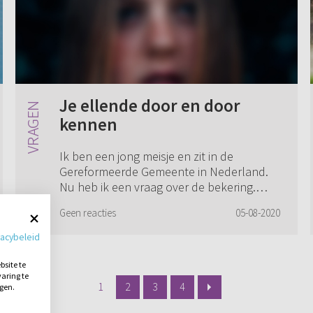
Je ellende door en door
kennen
Ik ben een jong meisje en zit in de
Gereformeerde Gemeente in Nederland.
Nu heb ik een vraag over de bekering.
Genade is een woord met een bijzondere
Geen reacties
05-08-2020
inhoud. Iets waar het leven om draait. Iets
waar i...
vacybeleid
site te
aring te
1
2
3
4
ngen.