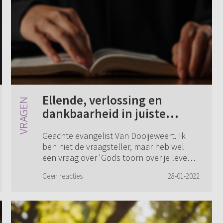
Ellende, verlossing en
dankbaarheid in juiste
volgorde
Geachte evangelist Van Dooijeweert. Ik
ben niet de vraagsteller, maar heb wel
een vraag over 'Gods toorn over je leven
voelen'. Ik kan een heel eind meekomen
Geen reacties
28-01-2022
in wat u schrijft, maar ik mis één aspect...