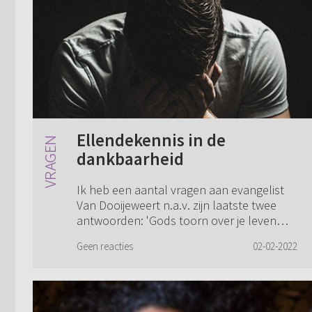
Ellendekennis in de
dankbaarheid
Ik heb een aantal vragen aan evangelist
Van Dooijeweert n.a.v. zijn laatste twee
antwoorden: 'Gods toorn over je leven
voelen' en 'Ellende, verlossing en
Geen reacties
02-02-2022
dankbaarheid in juiste volgorde'. U zegt
onder...