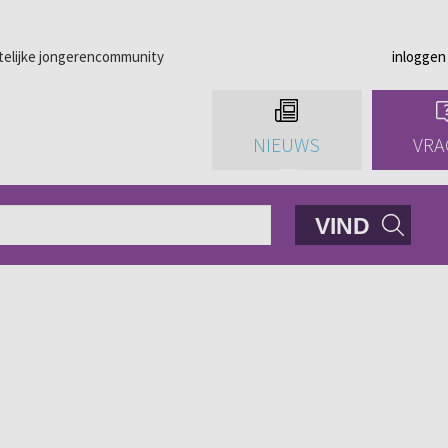
telijke jongerencommunity
inloggen
NIEUWS
VRA
VIND