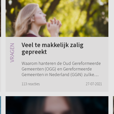
Veel te makkelijk zalig
gepreekt
Waarom hanteren de Oud Gereformeerde
Gemeenten (OGG) en Gereformeerde
Gemeenten in Nederland (GGiN) zulke
zware voorwaarden? Volgens deze kerken
113 reacties
27-07-2021
kan je eigenlijk nooit zalig worden. Je
moet eerst zo...