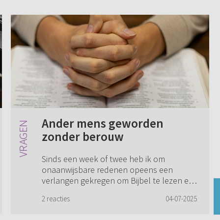
Ander mens geworden
zonder berouw
Sinds een week of twee heb ik om
onaanwijsbare redenen opeens een
verlangen gekregen om Bijbel te lezen en
naar de kerk te gaan. Doordeweeks luister
2 reacties
04-07-2025
ik veel naar preken. Ik wil meer kennis
krijgen van...