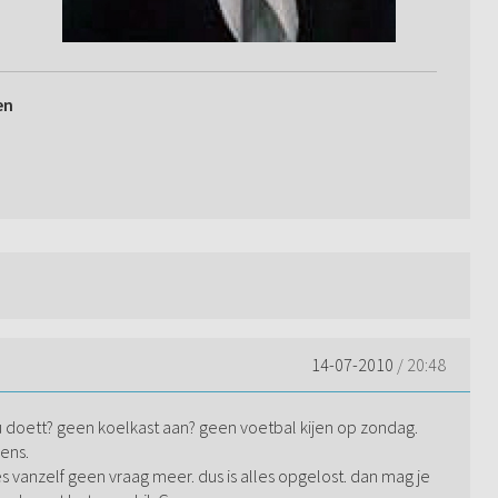
en
14-07-2010
/ 20:48
 u doett? geen koelkast aan? geen voetbal kijen op zondag.
ens.
les vanzelf geen vraag meer. dus is alles opgelost. dan mag je