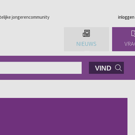
telijke jongerencommunity
inloggen
NIEUWS
VRA
VIND