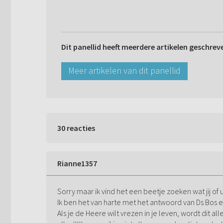
Dit panellid heeft meerdere artikelen geschrev
Meer artikelen van dit panellid
30 reacties
Rianne1357
Sorry maar ik vind het een beetje zoeken wat jij of
Ik ben het van harte met het antwoord van Ds Bos e
Als je de Heere wilt vrezen in je leven, wordt dit al