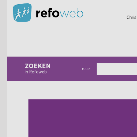
Chris
ZOEKEN
naar
in Refoweb