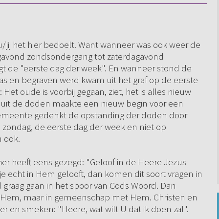
s u/jij het hier bedoelt. Want wanneer was ook weer de
dagavond zondsondergang tot zaterdagavond
gt de "eerste dag der week". En wanneer stond de
as en begraven werd kwam uit het graf op de eerste
Het oude is voorbij gegaan, ziet, het is alles nieuw
 uit de doden maakte een nieuw begin voor een
 gemeente gedenkt de opstanding der doden door
 zondag, de eerste dag der week en niet op
n ook.
her heeft eens gezegd: "Geloof in de Heere Jezus
s je echt in Hem gelooft, dan komen dit soort vragen in
nd graag gaan in het spoor van Gods Woord. Dan
n Hem, maar in gemeenschap met Hem. Christen en
r en smeken: "Heere, wat wilt U dat ik doen zal".