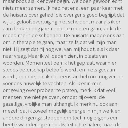
maar boos als ik er over begin. We doen gewoon echt
niets meer samen. Ik heb het er al een paar keer met
de huisarts over gehad, die overigens goed begrijpt dat
wij uit geloofsovertuiging niet scheiden, maar als ik er
aan denk zo nog jaren door te moeten gaan, zinkt de
moed me in de schoenen. De huisarts raadde ons aan
om in therapie te gaan, maar zelfs dat wil mijn man
niet. Hij zegt dat hij nog wel van mij houdt, als ik daar
naar vraag. Maar ik wil daden zien, in plaats van
woorden. Momenteel ben ik het gepraat, waarin er
steeds beterschap beloofd wordt en niets gedaan
wordt, zo moe, dat ik niet eens zin heb om nog verder
voor ons huwelijk te vechten. Als ik er in mijn
omgeving over probeer te praten, merk ik dat veel
mensen me niet geloven, omdat hij overal de
gezellige, vrolijke man uithangt. Ik merk nu ook aan
mezelf dat ik zoveel mogelijk energie in mijn werk en
andere dingen ga stoppen om toch nog ergens een
beetje waardering en positiviteit uit te halen, maar dit