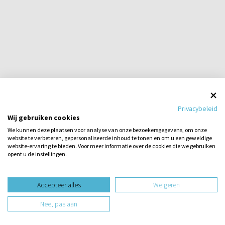
Privacybeleid
Wij gebruiken cookies
We kunnen deze plaatsen voor analyse van onze bezoekersgegevens, om onze
Een jaar lang geen advertenties zien op Refoweb?
website te verbeteren, gepersonaliseerde inhoud te tonen en om u een geweldige
website-ervaring te bieden. Voor meer informatie over de cookies die we gebruiken
opent u de instellingen.
STEL EEN VRAAG
Stel hier
een vraag
Accepteer alles
Weigeren
Nee, pas aan
Laatste reacties