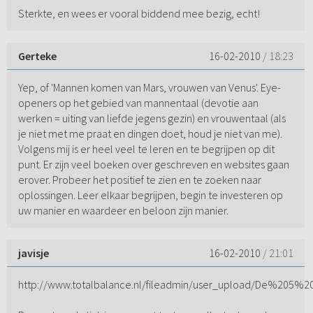
Sterkte, en wees er vooral biddend mee bezig, echt!
Gerteke
16-02-2010
/ 18:23
Yep, of 'Mannen komen van Mars, vrouwen van Venus'. Eye-
openers op het gebied van mannentaal (devotie aan
werken = uiting van liefde jegens gezin) en vrouwentaal (als
je niet met me praat en dingen doet, houd je niet van me).
Volgens mij is er heel veel te leren en te begrijpen op dit
punt. Er zijn veel boeken over geschreven en websites gaan
erover. Probeer het positief te zien en te zoeken naar
oplossingen. Leer elkaar begrijpen, begin te investeren op
uw manier en waardeer en beloon zijn manier.
javisje
16-02-2010
/ 21:01
http://www.totalbalance.nl/fileadmin/user_upload/De%205