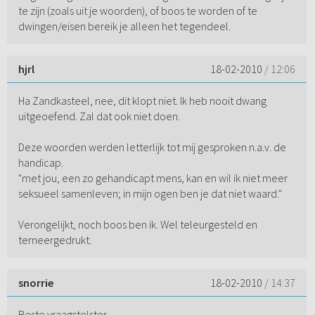
te zijn (zoals uit je woorden), of boos te worden of te
dwingen/eisen bereik je alleen het tegendeel.
hjrl
18-02-2010
/ 12:06
Ha Zandkasteel, nee, dit klopt niet. Ik heb nooit dwang
uitgeoefend. Zal dat ook niet doen.
Deze woorden werden letterlijk tot mij gesproken n.a.v. de
handicap.
"met jou, een zo gehandicapt mens, kan en wil ik niet meer
seksueel samenleven; in mijn ogen ben je dat niet waard."
Verongelijkt, noch boos ben ik. Wel teleurgesteld en
terneergedrukt.
snorrie
18-02-2010
/ 14:37
Beste vraagstelster,