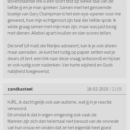
Bovenstaande link is een soort test op welke taal van de
liefde jij en je man spreken. Samen met het genoemde
boekje van Gary Champman is het een eye-opener voor me
geweest, hoe mijn echtgenoot zijn taal der liefde sprak. Ik
wilde graag samen met mijn man zijn, maar was juist bezig
met dienen. Allebei apart invullen en dan scores tellen.
Die brief (of mail) die Marijke adviseert, kan ik je ook alleen
maar aanraden. Je kunt het rustig op papier zetten wat je
dwars zit (evt. een link naar deze vraag/antwoord) en hij kan
er ook rustig over nadenken. Van harte wijsheid en Gods
nabijheid toegewenst.
zandkasteel
16-02-2010
/ 21:05
HJRL, ik dacht gelijk ook aan autisme, wat jij in je reactie
verwoord.
Dit omdat ik dat in eigen omgeving ook vaak zie.
Mannen zijn zich dan helemaal niet bewust van de onvrede
van hun vrouw en vinden dat ze het eigenlijk heel goed