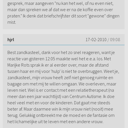
gesprek, maar aangeven "nu kan het wel, of nu even niet,
maar dan spreken we af dat we er na de koffie even over
praten." Ik denk dat briefschrijfster dit soort "gewone" dingen
mist.
hjrl
17-02-2010
/ 09:08
Best zandkasteel, dank voor het zo snel reageren, want je
reactie van gisteren 12:05 maakte wel het e.e.a. los. Met
Marijke Rots sprak ik er al eerder over, maar de afstand
tussen haar en mij voor 'hulp' is niet te overbruggen. Weet je,
zandkasteel, mijn vrouw heeft zelf niet genoeg ruimte en
bagage om met mij te willen omgaan. We overleven, maar
leven niet. Wel is er contact met een relatietherapeut (na
meer dan een jaar wachtlijst) van Centrum Autisme. Ik doe
heel veel met en voor de kinderen. Dat gaat me steeds
beter af. Maar daarmee win ik mijn vrouw niet (nooit) mee
terug. Gelukkig ontbreekt me de moed en de fantasie om
het lichamelijke uit te leven met een andere vrouw.