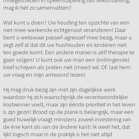
moegestreden in opeenstapeling van teleurstelling,
mag ik het zo samenvatten?
Wat kunt u doen? Uw houding ten opzichte van een
niet-mee-werkende echtgenoot veranderen! Daar
bent u weliswaar passief-agressief mee bezig, maar u
zegt zelf al dat dit uw huishouden en kinderen niet
ten goede komt. Een andere manier is zélf therapie te
gaan volgen! U kunt ook uw man een (indringende)
brief schrijven als praten niet (meer) wil. Of: laat hem
uw vraag en mijn antwoord lezen!
Hij mag druk bezig zijn met zijn dagelijkse werk
waardoor hij zich waarschijnlijk de verantwoordelijke
kostwinner voelt, maar zijn éérste prioriteit in het leven
is zijn gezin! Brood op de plank is belangrijk, maar een
goed huwelijk vraagt minstens zoveel investering van
de éne kant als van de ándere kant! Ik weet het, dat
lijkt logisch maar in de praktijk is het niet altijd