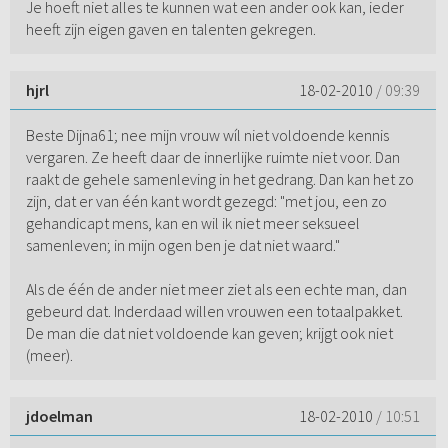
Je hoeft niet alles te kunnen wat een ander ook kan, ieder
heeft zijn eigen gaven en talenten gekregen.
hjrl
18-02-2010
/ 09:39
Beste Dijna61; nee mijn vrouw wíl niet voldoende kennis
vergaren. Ze heeft daar de innerlijke ruimte niet voor. Dan
raakt de gehele samenleving in het gedrang. Dan kan het zo
zijn, dat er van één kant wordt gezegd: "met jou, een zo
gehandicapt mens, kan en wil ik niet meer seksueel
samenleven; in mijn ogen ben je dat niet waard."
Als de één de ander niet meer ziet als een echte man, dan
gebeurd dat. Inderdaad willen vrouwen een totaalpakket.
De man die dat niet voldoende kan geven; krijgt ook niet
(meer).
jdoelman
18-02-2010
/ 10:51