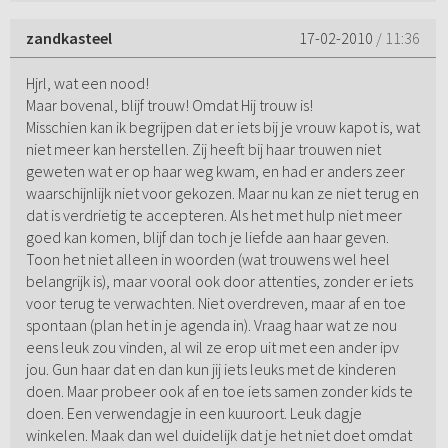
zandkasteel
17-02-2010
/ 11:36
Hjrl, wat een nood!
Maar bovenal, blijf trouw! Omdat Hij trouw is!
Misschien kan ik begrijpen dat er iets bij je vrouw kapot is, wat
niet meer kan herstellen. Zij heeft bij haar trouwen niet
geweten wat er op haar weg kwam, en had er anders zeer
waarschijnlijk niet voor gekozen. Maar nu kan ze niet terug en
dat is verdrietig te accepteren. Als het met hulp niet meer
goed kan komen, blijf dan toch je liefde aan haar geven.
Toon het niet alleen in woorden (wat trouwens wel heel
belangrijk is), maar vooral ook door attenties, zonder er iets
voor terug te verwachten. Niet overdreven, maar af en toe
spontaan (plan het in je agenda in). Vraag haar wat ze nou
eens leuk zou vinden, al wil ze erop uit met een ander ipv
jou. Gun haar dat en dan kun jij iets leuks met de kinderen
doen. Maar probeer ook af en toe iets samen zonder kids te
doen. Een verwendagje in een kuuroort. Leuk dagje
winkelen. Maak dan wel duidelijk dat je het niet doet omdat