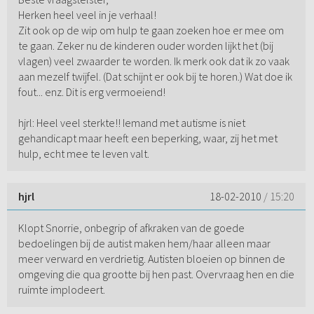
Herken heel veel in je verhaal!
Zit ook op de wip om hulp te gaan zoeken hoe er mee om
te gaan. Zeker nu de kinderen ouder worden lijkt het (bij
vlagen) veel zwaarder te worden. Ik merk ook dat ik zo vaak
aan mezelf twijfel. (Dat schijnt er ook bij te horen.) Wat doe ik
fout... enz. Dit is erg vermoeiend!
hjrl: Heel veel sterkte!! Iemand met autisme is niet
gehandicapt maar heeft een beperking, waar, zij het met
hulp, echt mee te leven valt.
hjrl
18-02-2010
/ 15:20
Klopt Snorrie, onbegrip of afkraken van de goede
bedoelingen bij de autist maken hem/haar alleen maar
meer verward en verdrietig. Autisten bloeien op binnen de
omgeving die qua grootte bij hen past. Overvraag hen en die
ruimte implodeert.