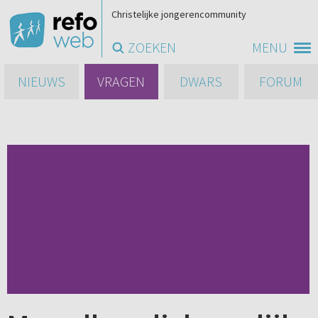
Christelijke jongerencommunity
ZOEKEN
MENU
NIEUWS
VRAGEN
DWARS
FORUM