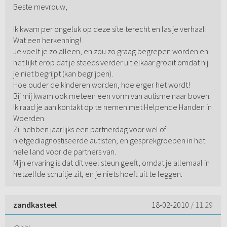
Beste mevrouw,
Ik kwam per ongeluk op deze site terecht en las je verhaal!
Wat een herkenning!
Je voelt je zo alleen, en zou zo graag begrepen worden en
het lijkt erop dat je steeds verder uit elkaar groeit omdat hij
je niet begrijpt (kan begrijpen).
Hoe ouder de kinderen worden, hoe erger het wordt!
Bij mij kwam ook meteen een vorm van autisme naar boven.
Ik raad je aan kontakt op te nemen met Helpende Handen in
Woerden.
Zij hebben jaarlijks een partnerdag voor wel of
nietgediagnostiseerde autisten, en gesprekgroepen in het
hele land voor de partners van.
Mijn ervaring is dat dit veel steun geeft, omdat je allemaal in
hetzelfde schuitje zit, en je niets hoeft uit te leggen.
zandkasteel
18-02-2010
/ 11:29