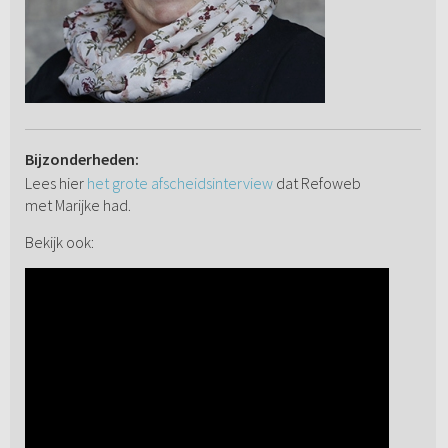
Bijzonderheden:
Lees hier
het grote afscheidsinterview
dat Refoweb
met Marijke had.
Bekijk ook: