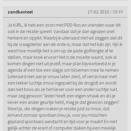
zandkasteel
17-02-2010
/ 08:49
Ja HJRL, ik heb een zoon met PDD-Nos en vrienden waar dit
ook in de relatie speelt. Vandaar dat je dan signalen snel
herkent en oppikt. Waarbij ik uiteraard niet wil zeggen dat dit
bij de vraagsteller aan de orde is, maar dat het kán zijn. Hjrl ik
weet hoe moeilijk het is om op de juiste golflengte af te
stellen, maar knok ervoor! Het is de moeite waard, ook al
komen dingen niet uit jezelf, maar plan bijvoorbeeld in je
agenda af een toe een dagje om bloemen mee te nemen
(uiteraard niet aan je vrouw laten zien), of verras haar met
een lekker luchtje (mooi ingepakt bij de drogist) en wordt
dan niet boos als ze het liever voor een ander luchtje ruilt,
maar zeg gewoon "ieder heeft een eigen smaak en als je
liever een ander geurtje hebt, mag je dat gewoon zeggen".
Weet je, die dingen maken je relatie juist zo mooi, dat
iemand zomaar spontaan (nou ja, voor jou misschien
gepland spontaan) aandacht en tijd voor je maakt! En niet
gelijk achter de krant of computer duiken bij een moeilijk