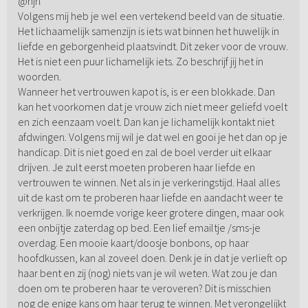
@hjrl
Volgens mij heb je wel een vertekend beeld van de situatie.
Het lichaamelijk samenzijn is iets wat binnen het huwelijk in
liefde en geborgenheid plaatsvindt. Dit zeker voor de vrouw.
Het is niet een puur lichamelijk iets. Zo beschrijf jij het in
woorden.
Wanneer het vertrouwen kapot is, is er een blokkade. Dan
kan het voorkomen dat je vrouw zich niet meer geliefd voelt
en zich eenzaam voelt. Dan kan je lichamelijk kontakt niet
afdwingen. Volgens mij wil je dat wel en gooi je het dan op je
handicap. Dit is niet goed en zal de boel verder uit elkaar
drijven. Je zult eerst moeten proberen haar liefde en
vertrouwen te winnen. Net als in je verkeringstijd. Haal alles
uit de kast om te proberen haar liefde en aandacht weer te
verkrijgen. Ik noemde vorige keer grotere dingen, maar ook
een onbijtje zaterdag op bed. Een lief emailtje /sms-je
overdag. Een mooie kaart/doosje bonbons, op haar
hoofdkussen, kan al zoveel doen. Denk je in dat je verlieft op
haar bent en zij (nog) niets van je wil weten. Wat zou je dan
doen om te proberen haar te veroveren? Dit is misschien
nog de enige kans om haar terug te winnen. Met verongelijkt