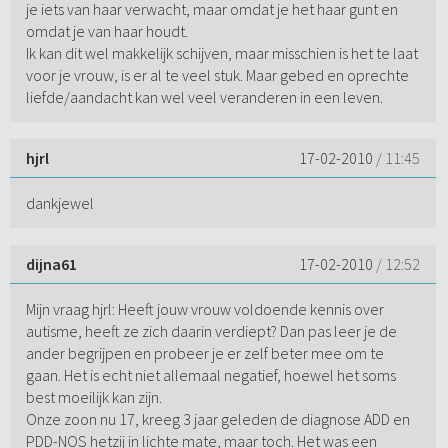
je iets van haar verwacht, maar omdat je het haar gunt en
omdat je van haar houdt.
Ik kan dit wel makkelijk schijven, maar misschien is het te laat
voor je vrouw, is er al te veel stuk. Maar gebed en oprechte
liefde/aandacht kan wel veel veranderen in een leven.
hjrl
17-02-2010
/ 11:45
dankjewel
dijna61
17-02-2010
/ 12:52
Mijn vraag hjrl: Heeft jouw vrouw voldoende kennis over
autisme, heeft ze zich daarin verdiept? Dan pas leer je de
ander begrijpen en probeer je er zelf beter mee om te
gaan. Het is echt niet allemaal negatief, hoewel het soms
best moeilijk kan zijn.
Onze zoon nu 17, kreeg 3 jaar geleden de diagnose ADD en
PDD-NOS hetzij in lichte mate, maar toch. Het was een