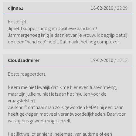
dijna61
18-02-2010
/ 22:29
Beste hjrl,
Jij hebt support nodig en positieve aandacht!
Jammergenoeg krijg je dat niet van je vrouw. Ik begrijp dat zij
ook een "handicap" heeft. Dat maakt het nog complexer.
Cloudsadmirer
19-02-2010
/ 10:12
Beste reageerders,
Neem me niet kwalijk dat ik me hier even tussen 'meng',
maar zijn jullie nu niet iets aan het invullen voor de
vraagstelster?
Ze schrijft dat haar man zo is geworden NADAT hij een baan
heeft gekregen met veel verantwoordelijkheden! Daarvoor
was hij dus gewoon nog zichzelf.
Het lijkt wel of er hier al helemaal van autisme of een