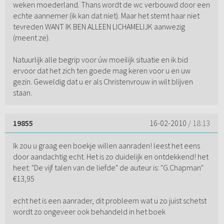
weken moederland. Thans wordt de wc verbouwd door een
echte aannemer (ik kan dat niet). Maar het stemt haar niet
tevreden WANT IK BEN ALLEEN LICHAMELIJK aanwezig
(meent ze).
Natuurlijk alle begrip voor úw moeilijk situatie en ik bid
ervoor dat het zich ten goede mag keren voor u en uw
gezin. Geweldig dat u er als Christenvrouw in wilt blijven
staan.
19855
16-02-2010
/ 18:13
Ik zou u graag een boekje willen aanraden! leest het eens
door aandachtig echt. Het is zo duidelijk en ontdekkend! het
heet: "De vijf talen van de liefde" de auteur is: "G.Chapman"
€13,95
echt het is een aanrader, dit probleem wat u zo juist schetst
wordt zo ongeveer ook behandeld in het boek