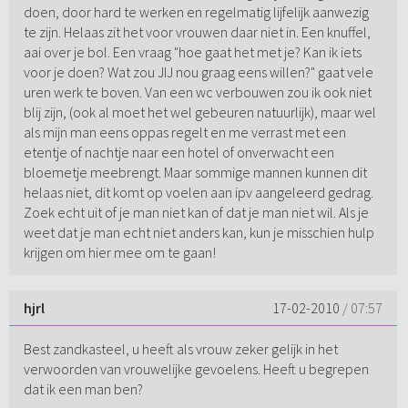
doen, door hard te werken en regelmatig lijfelijk aanwezig
te zijn. Helaas zit het voor vrouwen daar niet in. Een knuffel,
aai over je bol. Een vraag "hoe gaat het met je? Kan ik iets
voor je doen? Wat zou JIJ nou graag eens willen?" gaat vele
uren werk te boven. Van een wc verbouwen zou ik ook niet
blij zijn, (ook al moet het wel gebeuren natuurlijk), maar wel
als mijn man eens oppas regelt en me verrast met een
etentje of nachtje naar een hotel of onverwacht een
bloemetje meebrengt. Maar sommige mannen kunnen dit
helaas niet, dit komt op voelen aan ipv aangeleerd gedrag.
Zoek echt uit of je man niet kan of dat je man niet wil. Als je
weet dat je man echt niet anders kan, kun je misschien hulp
krijgen om hier mee om te gaan!
hjrl
17-02-2010
/ 07:57
Best zandkasteel, u heeft als vrouw zeker gelijk in het
verwoorden van vrouwelijke gevoelens. Heeft u begrepen
dat ik een man ben?