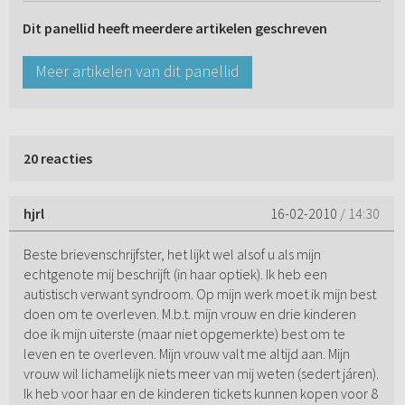
Dit panellid heeft meerdere artikelen geschreven
Meer artikelen van dit panellid
20 reacties
hjrl
16-02-2010
/ 14:30
Beste brievenschrijfster, het lijkt wel alsof u als mijn
echtgenote mij beschrijft (in haar optiek). Ik heb een
autistisch verwant syndroom. Op mijn werk moet ik mijn best
doen om te overleven. M.b.t. mijn vrouw en drie kinderen
doe ik mijn uiterste (maar niet opgemerkte) best om te
leven en te overleven. Mijn vrouw valt me altijd aan. Mijn
vrouw wil lichamelijk niets meer van mij weten (sedert járen).
Ik heb voor haar en de kinderen tickets kunnen kopen voor 8