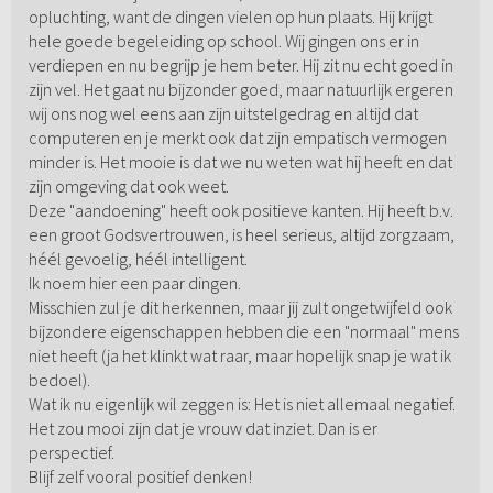
opluchting, want de dingen vielen op hun plaats. Hij krijgt
hele goede begeleiding op school. Wij gingen ons er in
verdiepen en nu begrijp je hem beter. Hij zit nu echt goed in
zijn vel. Het gaat nu bijzonder goed, maar natuurlijk ergeren
wij ons nog wel eens aan zijn uitstelgedrag en altijd dat
computeren en je merkt ook dat zijn empatisch vermogen
minder is. Het mooie is dat we nu weten wat hij heeft en dat
zijn omgeving dat ook weet.
Deze "aandoening" heeft ook positieve kanten. Hij heeft b.v.
een groot Godsvertrouwen, is heel serieus, altijd zorgzaam,
héél gevoelig, héél intelligent.
Ik noem hier een paar dingen.
Misschien zul je dit herkennen, maar jij zult ongetwijfeld ook
bijzondere eigenschappen hebben die een "normaal" mens
niet heeft (ja het klinkt wat raar, maar hopelijk snap je wat ik
bedoel).
Wat ik nu eigenlijk wil zeggen is: Het is niet allemaal negatief.
Het zou mooi zijn dat je vrouw dat inziet. Dan is er
perspectief.
Blijf zelf vooral positief denken!