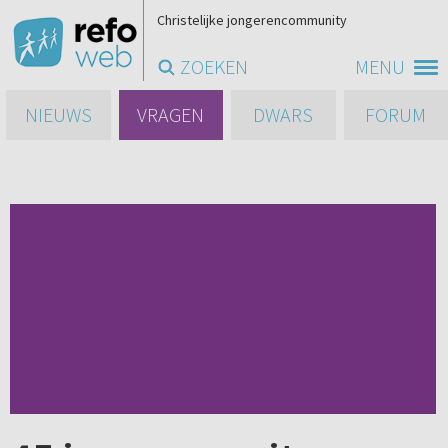
Christelijke jongerencommunity
ZOEKEN
MENU
NIEUWS
VRAGEN
DWARS
FORUM