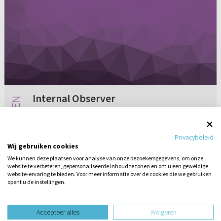
Internal Observer
Een mens heeft allerlei gedachten en
gevoelens die zonder contrôle in hem of haar
Privacybeleid
rond dwalen. Er zijn psychologen die adviseren
Wij gebruiken cookies
om je te trainen in het waarnemen ervan.
We kunnen deze plaatsen voor analyse van onze bezoekersgegevens, om onze
Ergens las ik het advies om je...
website te verbeteren, gepersonaliseerde inhoud te tonen en om u een geweldige
Geen reacties
20-08-2010
website-ervaring te bieden. Voor meer informatie over de cookies die we gebruiken
opent u de instellingen.
Stel hier
een vraag
design website door
Accepteer alles
Weigeren