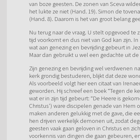
van boze geesten. De zonen van Sceva wilde
het lukte ze niet (Hand. 19). Simon de tov
(Hand. 8). Daarom is het van groot belang gee
Nu terug naar de vraag. U stelt opgevoed te z
tijd voorkomt en dus niet van God kan zijn. In
wat aan genezing en bevrijding gebeurt in Jezu
Maar dan gebruikt u wel een gedachte uit de
Zijn genezing en bevrijding wel verdwenen n
kerk grondig bestuderen, blijkt dat deze wo
Als voorbeeld volgt hier een citaat van Irenaeu
geworden. Hij schreef een boek “Tegen de kett
wat er in zijn tijd gebeurt: “De Heere is geko
Christus') ware discipelen genade van Hem o
maken anderen gelukkig met de gave, die e
hen drijven werkelijk demonen uit, zodat dege
geesten vaak gaan geloven in Christus en zic
voorkennis van dingen die gaan gebeuren, en