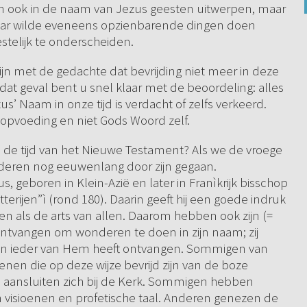
n ook in de naam van Jezus geesten uitwerpen, maar
enaar wilde eveneens opzienbarende dingen doen
stelijk te onderscheiden.
ijn met de gedachte dat bevrijding niet meer in deze
 dat geval bent u snel klaar met de beoordeling: alles
s’ Naam in onze tijd is verdacht of zelfs verkeerd.
 opvoeding en niet Gods Woord zelf.
a de tijd van het Nieuwe Testament? Als we de vroege
nderen nog eeuwenlang door zijn gegaan.
s, geboren in Klein-Azië en later in Franìkrijk bisschop
erijen”ì (rond 180). Daarin geeft hij een goede indruk
men als de arts van allen. Daarom hebben ook zijn (=
ntvangen om wonderen te doen in zijn naam; zij
en ieder van Hem heeft ontvangen. Sommigen van
nen die op deze wijze bevrijd zijn van de boze
h aansluiten zich bij de Kerk. Sommigen hebben
 visioenen en profetische taal. Anderen genezen de