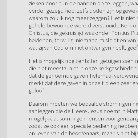
zieken door hun de handen op te leggen, waa
eerder gezegd heb: zelfs doden zijn opgewek
waarom zou ik nog meer zeggen? Het is niet 
gehele bewoonde wereld verstrooide Kerk on
Christus, die gekruisigd was onder Pontius Pila
heidenen, terwijl zij niemand misleidt en v
wat zij van God om niet ontvangen heeft, geeft 
Het is mogelijk nog tientallen getuigenissen
die niet meestal niet in onze kerkgeschiede
dat de genoemde gaven helemaal verdwenen zij
merkt dat deze gaven in onze tijd een zeer gro
geloof.
Daarom moeten we bepaalde stromingen niet b
aanleggen die de Heere Jezus noemt in Matt. 
mogelijk dat sommige mensen voor genezing
zodat ze ook een speciale bediening hebben.
en leven van de beoefenaars, maar is niet b