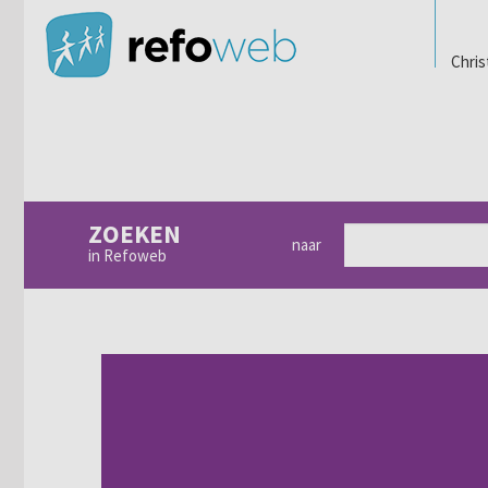
Chris
ZOEKEN
naar
in Refoweb