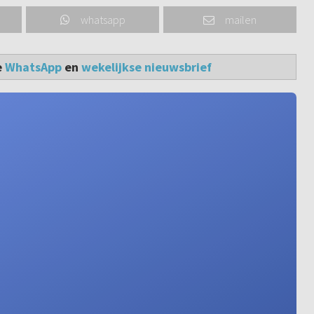
whatsapp
mailen
e
WhatsApp
en
wekelijkse nieuwsbrief