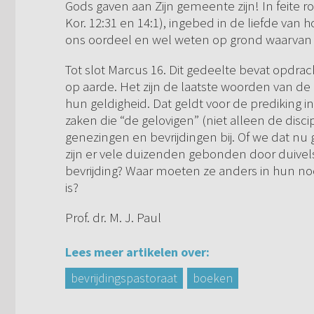
Gods gaven aan Zijn gemeente zijn! In feite r
Kor. 12:31 en 14:1), ingebed in de liefde van 
ons oordeel en wel weten op grond waarvan 
Tot slot Marcus 16. Dit gedeelte bevat opdrac
op aarde. Het zijn de laatste woorden van d
hun geldigheid. Dat geldt voor de prediking i
zaken die “de gelovigen” (niet alleen de disci
genezingen en bevrijdingen bij. Of we dat nu 
zijn er vele duizenden gebonden door duive
bevrijding? Waar moeten ze anders in hun noo
is?
Prof. dr. M. J. Paul
Lees meer artikelen over:
bevrijdingspastoraat
boeken