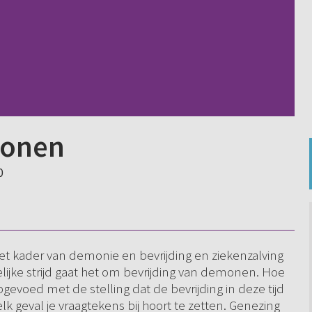
monen
0
 het kader van demonie en bevrijding en ziekenzalving
elijke strijd gaat het om bevrijding van demonen. Hoe
opgevoed met de stelling dat de bevrijding in deze tijd
 elk geval je vraagtekens bij hoort te zetten. Genezing