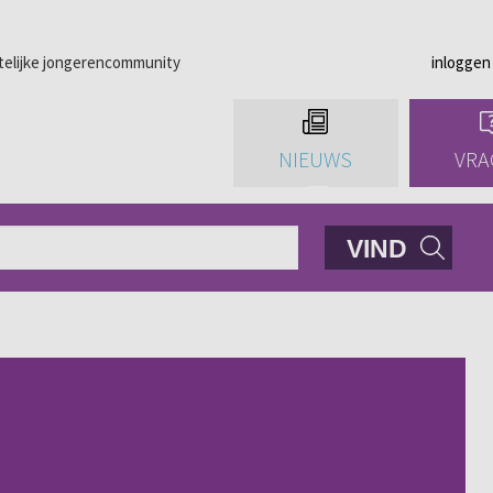
telijke jongerencommunity
inloggen
NIEUWS
VRA
VIND