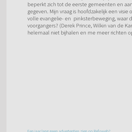
beperkt zich tot de eerste gemeenten en aa
gegeven. Mijn vraag is hoofdzakelijk een visie
volle evangelie- en pinksterbeweging, waar d
voorgangers? (Derek Prince, Wilkin van de Kam
helemaal niet bijhalen en me meer richten o
Een jaar lang geen advertenties zien op Refoweb?