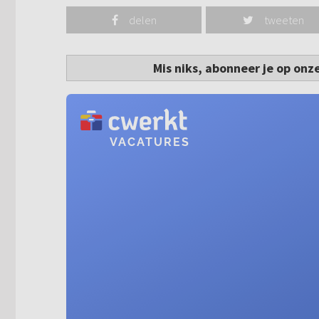
delen
tweeten
Mis niks, abonneer je op onz