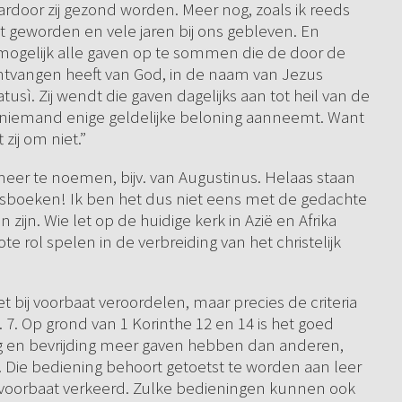
rdoor zij gezond worden. Meer nog, zoals ik reeds
t geworden en vele jaren bij ons gebleven. En
mogelijk alle gaven op te sommen die de door de
tvangen heeft van God, in de naam van Jezus
tusì. Zij wendt die gaven dagelijks aan tot heil van de
an niemand enige geldelijke beloning aanneemt. Want
zij om niet.”
 meer te noemen, bijv. van Augustinus. Helaas staan
nisboeken! Ik ben het dus niet eens met de gedachte
n. Wie let op de huidige kerk in Azië en Afrika
te rol spelen in de verbreiding van het christelijk
ij voorbaat veroordelen, maar precies de criteria
7. Op grond van 1 Korinthe 12 en 14 is het goed
 en bevrijding meer gaven hebben dan anderen,
 Die bediening behoort getoetst te worden aan leer
ij voorbaat verkeerd. Zulke bedieningen kunnen ook