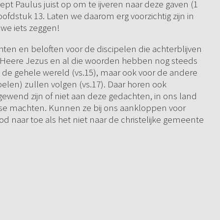
oept Paulus juist op om te ijveren naar deze gaven (1
hoofdstuk 13. Laten we daarom erg voorzichtig zijn in
we iets zeggen!
hten en beloften voor de discipelen die achterblijven
e Heere Jezus en al die woorden hebben nog steeds
n de gehele wereld (vs.15), maar ook voor de andere
pelen) zullen volgen (vs.17). Daar horen ook
gewend zijn of niet aan deze gedachten, in ons land
lse machten. Kunnen ze bij ons aankloppen voor
d naar toe als het niet naar de christelijke gemeente