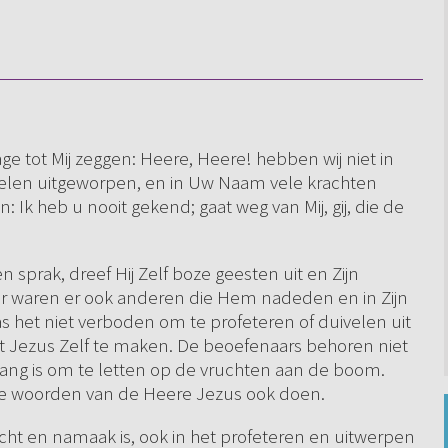
dage tot Mij zeggen: Heere, Heere! hebben wij niet in
len uitgeworpen, en in Uw Naam vele krachten
 Ik heb u nooit gekend; gaat weg van Mij, gij, die de
 sprak, dreef Hij Zelf boze geesten uit en Zijn
baar waren er ook anderen die Hem nadeden en in Zijn
het niet verboden om te profeteren of duivelen uit
et Jezus Zelf te maken. De beoefenaars behoren niet
elang is om te letten op de vruchten aan de boom.
e woorden van de Heere Jezus ook doen.
cht en namaak is, ook in het profeteren en uitwerpen