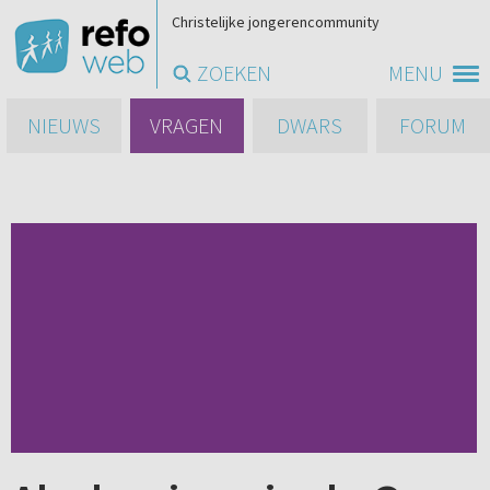
Christelijke jongerencommunity
ZOEKEN
MENU
NIEUWS
VRAGEN
DWARS
FORUM