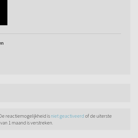
en
 De reactiemogelijkheid is
niet geactiveerd
of de uiterste
 van 1 maand is verstreken.