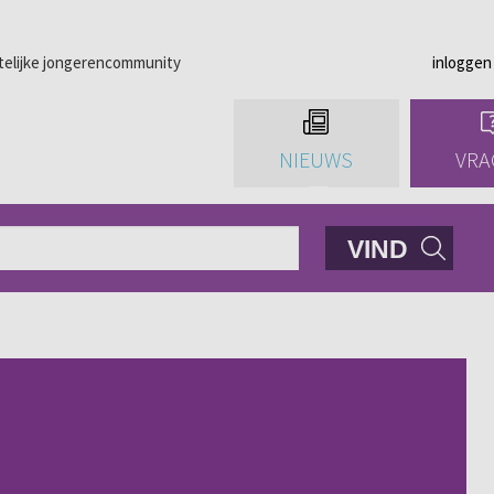
telijke jongerencommunity
inloggen
NIEUWS
VRA
VIND