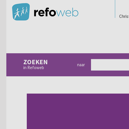
Chris
ZOEKEN
naar
in Refoweb