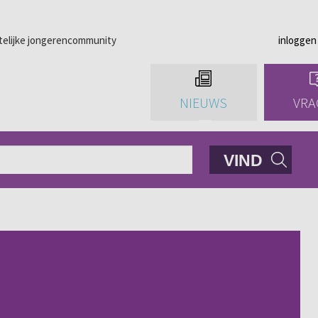
telijke jongerencommunity
inloggen
NIEUWS
VRA
VIND