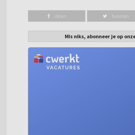
delen
tweeten
Mis niks, abonneer je op onz