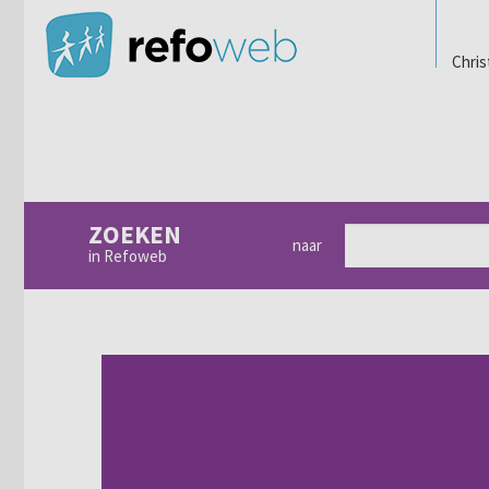
Chris
ZOEKEN
naar
in Refoweb