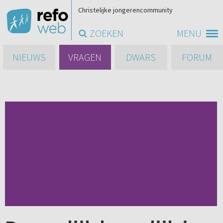
Christelijke jongerencommunity
ZOEKEN
MENU
NIEUWS
VRAGEN
DWARS
FORUM