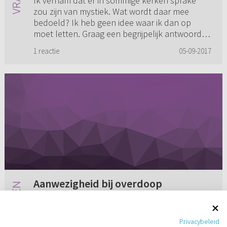
Ik vernam dat er in sommige kerken sprake
zou zijn van mystiek. Wat wordt daar mee
bedoeld? Ik heb geen idee waar ik dan op
moet letten. Graag een begrijpelijk antwoord
omdat ik niet snel iets begrijp...
1 reactie
05-09-2017
Aanwezigheid bij overdoop
Mag je als ouders bij een
overdoop/geloofsdoop aanwezig zijn, terwijl wij
Privacybeleid