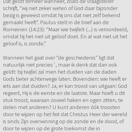
Dat geldt temeer wanneer, zoals de vraagsteller
schrijft, “wij niet zeker weten of God daar bijzonder
bezig is geweest omdat hij ons dat niet zelf bekend
gemaakt heeft”. Paulus stelt in de brief aan de
Romeinen (14:23): “Maar wie twijfelt (...) is veroordeeld,
omdat hij het niet uit geloof doet. En al wat niet uit het
geloof is, is zonde.”
Wanneer het gaat over “de geschiedenis” ligt dat
natuurlijk niet precies´, maar ik denk dat dan ook
geldt: bij twijfel zal men het duiden van de daden
Gods beter achterwege laten. Bovendien: wie heeft er
iets aan dat duiden? Ja, er kan troost van uitgaan: God
regeert, Hij is de eerste en de laatste. Maar hoeft u dit
stuk troost, waaraan zoveel haken en ogen zitten, te
delen met anderen? U kunt anderen óók troosten
door te wijzen op het feit dat Christus Heer der wereld
is sinds Zijn overwinning op de zonde en de dood, of
door te wijzen op de grote toekomst die in