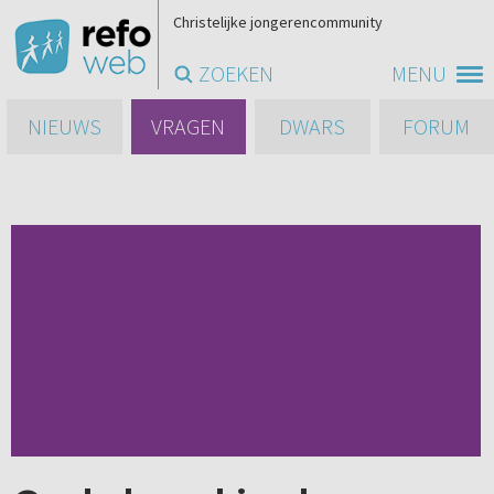
Christelijke jongerencommunity
ZOEKEN
MENU
NIEUWS
VRAGEN
DWARS
FORUM