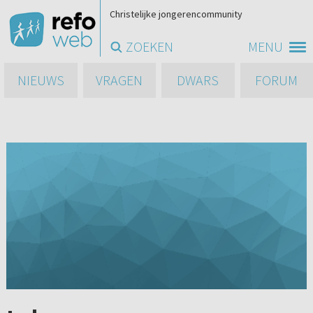
Christelijke jongerencommunity
ZOEKEN
MENU
NIEUWS
VRAGEN
DWARS
FORUM