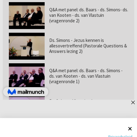
Q&A met panel: ds. Baars - ds. Simons- ds.
van Kooten - ds. van Vlastuin
(vragenronde 2)
Ds. Simons - Jezus kennen is
allesovertreffend (Pastorale Questions &
Answers lezing 2)
Q&A met panel: ds. Baars - ds. Simons -
ds. van Kooten - ds. van Vlastuin
(vragenronde 1)
Prof. dr. van Vlastuin - Is
geloofszekerheid de norm? (Pastorale
Questions & Answers lezing 1)
Pastorie online - met ds. Tramper over
Privacybeleid