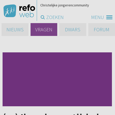
Christelijke jongerencommunity
ZOEKEN
MENU
NIEUWS
VRAGEN
DWARS
FORUM