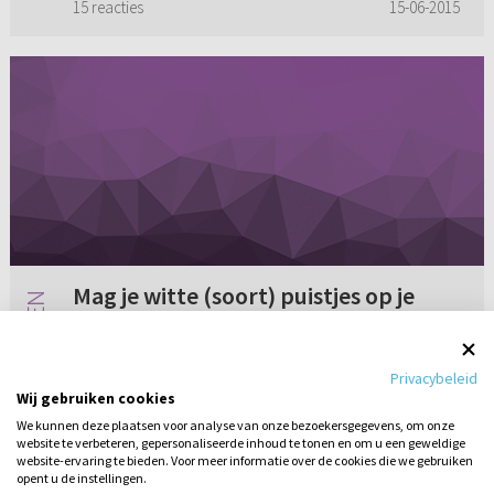
15 reacties
15-06-2015
Mag je witte (soort) puistjes op je
borsten uitknijpen?
Mag je witte (soort) puistjes op je borsten
Privacybeleid
uitknijpen?
Wij gebruiken cookies
We kunnen deze plaatsen voor analyse van onze bezoekersgegevens, om onze
website te verbeteren, gepersonaliseerde inhoud te tonen en om u een geweldige
Geen reacties
15-06-2007
website-ervaring te bieden. Voor meer informatie over de cookies die we gebruiken
opent u de instellingen.