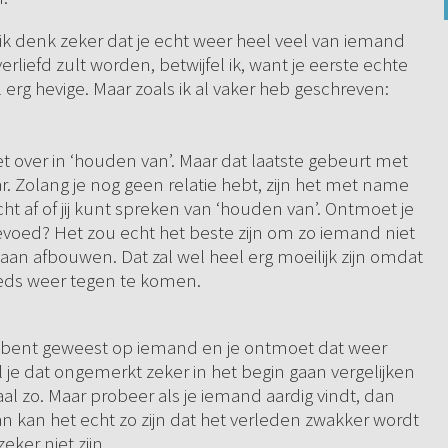
r ik denk zeker dat je echt weer heel veel van iemand
liefd zult worden, betwijfel ik, want je eerste echte
l erg hevige. Maar zoals ik al vaker heb geschreven:
et over in ‘houden van’. Maar dat laatste gebeurt met
r. Zolang je nog geen relatie hebt, zijn het met name
cht af of jij kunt spreken van ‘houden van’. Ontmoet je
gevoed? Het zou echt het beste zijn om zo iemand niet
gaan afbouwen. Dat zal wel heel erg moeilijk zijn omdat
steeds weer tegen te komen.
iefd bent geweest op iemand en je ontmoet dat weer
l je dat ongemerkt zeker in het begin gaan vergelijken
al zo. Maar probeer als je iemand aardig vindt, dan
 kan het echt zo zijn dat het verleden zwakker wordt
eker niet zijn.