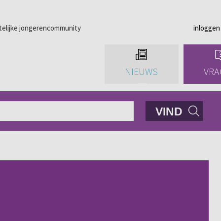
telijke jongerencommunity
inloggen
NIEUWS
VRA
VIND