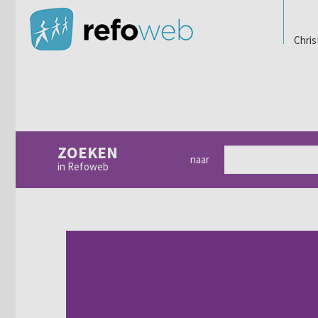
Chris
ZOEKEN
naar
in Refoweb