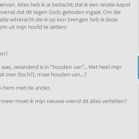
an. Alles heb ik al bedacht; dat ik een relatie kapot
ovenal dat dit tegen Gods geboden ingaat. Om die
et alle wilskracht die ik op kon brengen heb ik deze
hem uit mijn hoofd te zetten!
den?
d was, veranderd is in “houden van”... Met heel mijn
aat over (toch?), maar houden van...?
 ik hem met de ander.
anneer moet ik mijn nieuwe vriend dit alles vertellen?