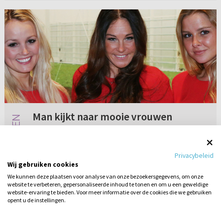
Man kijkt naar mooie vrouwen
Ik ben nu een aantal jaar getrouwd. We
hebben het heel goed samen, maar er is één
Privacybeleid
ding wat ons vaak in de weg staat; mijn man
Wij gebruiken cookies
wordt soms afgeleid door mooie vrouwen. Hij
We kunnen deze plaatsen voor analyse van onze bezoekersgegevens, om onze
‘ziet’ mooie vrouwen. Dat vind...
website te verbeteren, gepersonaliseerde inhoud te tonen en om u een geweldige
1 reactie
07-07-2016
website-ervaring te bieden. Voor meer informatie over de cookies die we gebruiken
opent u de instellingen.
Stel hier