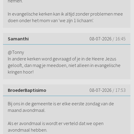
nemen.
In evangelische kerken kan ik altijd zonder problemen mee
doen onder het mom van 'we zijn 1 lichaam'.
Samanthi
08-07-2026
/ 16:45
@Tonny
In andere kerken word gevraagd of je in de Heere Jezus
gelooft, dan mag je meedoen, niet alleen in evangelische
kringen hoor!
BroederBaptisimo
08-07-2026
/ 17:53
Bij ons in de gemeente is er elke eerste zondag van de
maand avondmaal.
Als er avondmaal is wordt er verteld dat we open
avondmaal hebben.