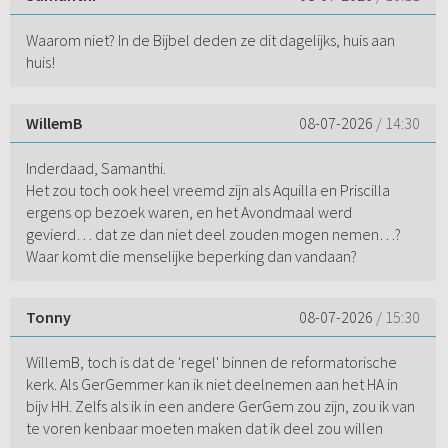
Waarom niet? In de Bijbel deden ze dit dagelijks, huis aan
huis!
WillemB
08-07-2026
/ 14:30
Inderdaad, Samanthi.
Het zou toch ook heel vreemd zijn als Aquilla en Priscilla
ergens op bezoek waren, en het Avondmaal werd
gevierd… dat ze dan niet deel zouden mogen nemen…?
Waar komt die menselijke beperking dan vandaan?
Tonny
08-07-2026
/ 15:30
WillemB, toch is dat de 'regel' binnen de reformatorische
kerk. Als GerGemmer kan ik niet deelnemen aan het HA in
bijv HH. Zelfs als ik in een andere GerGem zou zijn, zou ik van
te voren kenbaar moeten maken dat ik deel zou willen