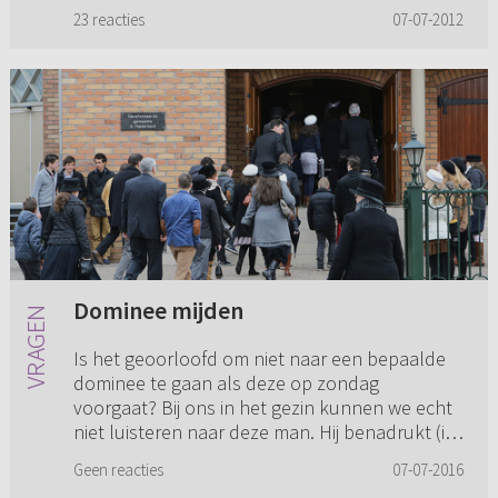
kijkt en ik kom in de buurt, b...
23 reacties
07-07-2012
Dominee mijden
Is het geoorloofd om niet naar een bepaalde
dominee te gaan als deze op zondag
voorgaat? Bij ons in het gezin kunnen we echt
niet luisteren naar deze man. Hij benadrukt (in
onze ogen) veel te veel de ...
Geen reacties
07-07-2016