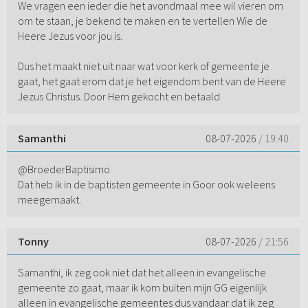
We vragen een ieder die het avondmaal mee wil vieren om
om te staan, je bekend te maken en te vertellen Wie de
Heere Jezus voor jou is.
Dus het maakt niet uit naar wat voor kerk of gemeente je
gaat, het gaat erom dat je het eigendom bent van de Heere
Jezus Christus. Door Hem gekocht en betaald
Samanthi
08-07-2026
/ 19:40
@BroederBaptisimo
Dat heb ik in de baptisten gemeente in Goor ook weleens
meegemaakt.
Tonny
08-07-2026
/ 21:56
Samanthi, ik zeg ook niet dat het alleen in evangelische
gemeente zo gaat, maar ik kom buiten mijn GG eigenlijk
alleen in evangelische gemeentes dus vandaar dat ik zeg