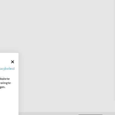
vacybeleid
site te
aring te
ngen.