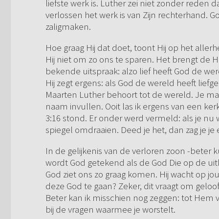
liefste werk is. Luther zei niet zonder reden d
verlossen het werk is van Zijn rechterhand. G
zaligmaken.
Hoe graag Hij dat doet, toont Hij op het aller
Hij niet om zo ons te sparen. Het brengt de
bekende uitspraak: alzo lief heeft God de wer
Hij zegt ergens: als God de wereld heeft liefg
Maarten Luther behoort tot de wereld. Je mag
naam invullen. Ooit las ik ergens van een ker
3:16 stond. Er onder werd vermeld: als je nu 
spiegel omdraaien. Deed je het, dan zag je je
In de gelijkenis van de verloren zoon -beter k
wordt God getekend als de God Die op de uitki
God ziet ons zo graag komen. Hij wacht op jou
deze God te gaan? Zeker, dit vraagt om geloof
Beter kan ik misschien nog zeggen: tot Hem 
bij de vragen waarmee je worstelt.