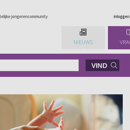
telijke jongerencommunity
inloggen
NIEUWS
VRA
VIND