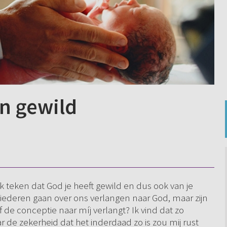
en gewild
ijk teken dat God je heeft gewild en dus ook van je
ederen gaan over ons verlangen naar God, maar zijn
f de conceptie naar míj verlangt? Ik vind dat zo
ar de zekerheid dat het inderdaad zo is zou mij rust