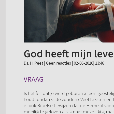
God heeft mijn lev
Ds. H. Peet |
Geen reacties
| 02-06-2026| 13:46
VRAAG
Is het feit dat je werd geboren al een geestel
houdt ondanks de zonden? Veel teksten en li
er ook Bijbelse bewijzen dat de Heere al vana
moeilijk te geloven als ik naar mezelf kijk, ma