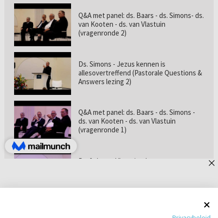
Q&A met panel: ds. Baars - ds. Simons- ds.
van Kooten - ds. van Vlastuin
(vragenronde 2)
Ds. Simons - Jezus kennen is
allesovertreffend (Pastorale Questions &
Answers lezing 2)
Q&A met panel: ds. Baars - ds. Simons -
ds. van Kooten - ds. van Vlastuin
(vragenronde 1)
Prof. dr. van Vlastuin - Is
geloofszekerheid de norm? (Pastorale
Questions & Answers lezing 1)
Pastorie online - met ds. Tramper over
Privacybeleid