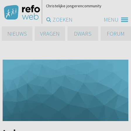
Christelijke jongerencommunity
ZOEKEN
MENU
NIEUWS
VRAGEN
DWARS
FORUM