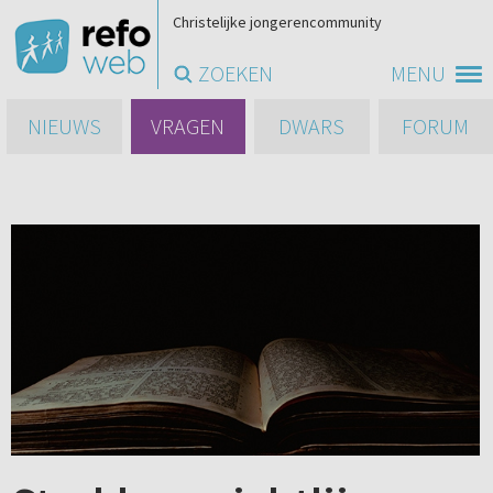
Christelijke jongerencommunity
ZOEKEN
MENU
NIEUWS
VRAGEN
DWARS
FORUM