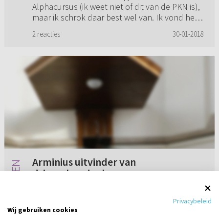
Alphacursus (ik weet niet of dit van de PKN is),
maar ik schrok daar best wel van. Ik vond het
niet zo eerbiedig hoe er ove...
2 reacties
30-01-2018
Arminius uitvinder van
drieverbondenleer
Er was in het verleden -en ook nu- veel te
Privacybeleid
doen over de tweeverbonden- en
Wij gebruiken cookies
drieverbondenleer. Maar wist u dat Comrie in