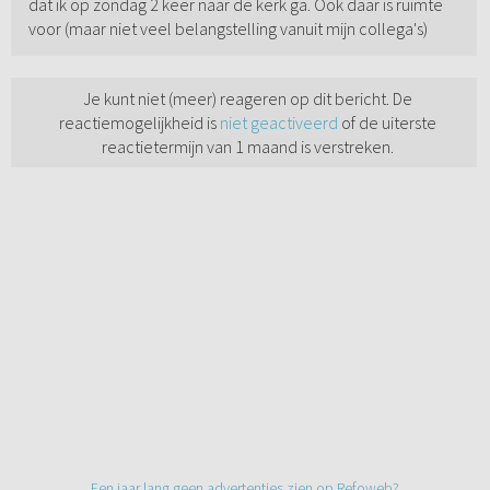
dat ik op zondag 2 keer naar de kerk ga. Ook daar is ruimte
voor (maar niet veel belangstelling vanuit mijn collega's)
Je kunt niet (meer) reageren op dit bericht. De
reactiemogelijkheid is
niet geactiveerd
of de uiterste
reactietermijn van 1 maand is verstreken.
Een jaar lang geen advertenties zien op Refoweb?