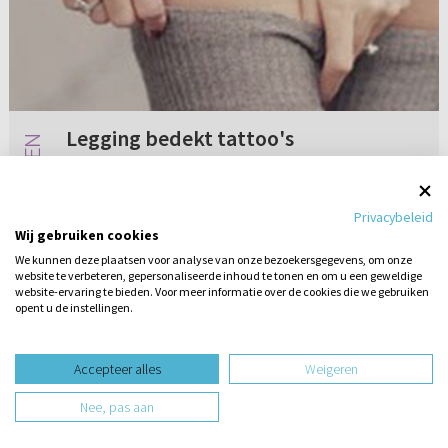
Legging bedekt tattoo's
Aan iemand van de Ger. Gem. Ik heb hier veel
gelezen over leggings en daaruit kwamen
Privacybeleid
verschillende meningen. De meeste dominees
Wij gebruiken cookies
zijn tegen het dragen van een legging.
We kunnen deze plaatsen voor analyse van onze bezoekersgegevens, om onze
Natuurlijk snap ik het heel goed!...
website te verbeteren, gepersonaliseerde inhoud te tonen en om u een geweldige
Geen reacties
08-10-2015
website-ervaring te bieden. Voor meer informatie over de cookies die we gebruiken
opent u de instellingen.
Stel hier
een vraag
design website door
Accepteer alles
Weigeren
website-ontwikkeling door
Nee, pas aan
hosting website door