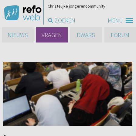
Christelijke jongerencommunity
ZOEKEN
MENU
NIEUWS
VRAGEN
DWARS
FORUM