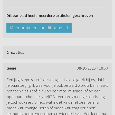
Dit panellid heeft meerdere artikelen geschreven
Meer artikelen van dit panellid
2 reacties
leene
08-10-2025
/ 18:50
Eerlijk gezegd snap ik de vraag niet zo. Je geeft bijles, dat is
je baan begrijp ik waarvoor je ook betaald wordt? Dan maakt
het toch niet uit of je nu op een moslim school of op een
openbare school lesgeeft? Als verpleegkundige of arts zeg
je toch ook niet "o help wat moet ik nu met de moslims?
moet ik nu evangeliseren of moet ik nu zorg verlenen"
Je moet goed je werk doen en vriendelijk zijn. Verder prima