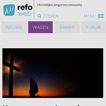
Christelijke jongerencommunity
ZOEKEN
MENU
NIEUWS
VRAGEN
DWARS
FORUM