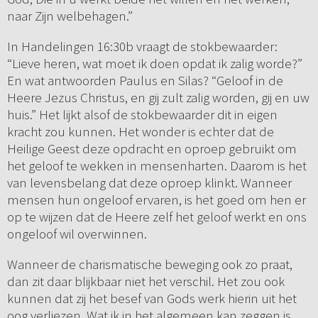
naar Zijn welbehagen.”
In Handelingen 16:30b vraagt de stokbewaarder:
“Lieve heren, wat moet ik doen opdat ik zalig worde?”
En wat antwoorden Paulus en Silas? “Geloof in de
Heere Jezus Christus, en gij zult zalig worden, gij en uw
huis.” Het lijkt alsof de stokbewaarder dit in eigen
kracht zou kunnen. Het wonder is echter dat de
Heilige Geest deze opdracht en oproep gebruikt om
het geloof te wekken in mensenharten. Daarom is het
van levensbelang dat deze oproep klinkt. Wanneer
mensen hun ongeloof ervaren, is het goed om hen er
op te wijzen dat de Heere zelf het geloof werkt en ons
ongeloof wil overwinnen.
Wanneer de charismatische beweging ook zo praat,
dan zit daar blijkbaar niet het verschil. Het zou ook
kunnen dat zij het besef van Gods werk hierin uit het
oog verliezen. Wat ik in het algemeen kan zeggen is