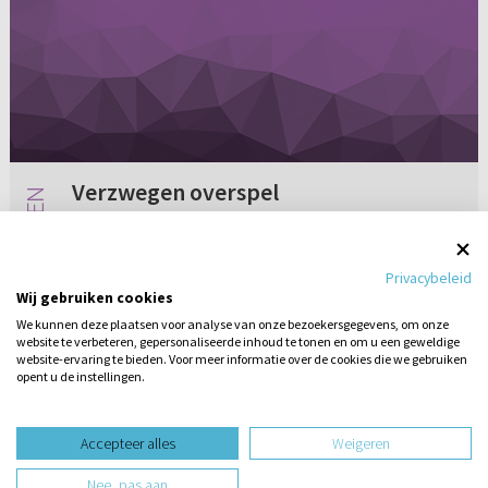
Verzwegen overspel
Beste redactie, Ik wil u graag advies vragen
over het onderwerp overspel. Maar eerst wil u
Privacybeleid
vertellen over mijn verleden, zodat u meer
Wij gebruiken cookies
inzicht heeft in de situatie. Vanaf de pubertijd al
We kunnen deze plaatsen voor analyse van onze bezoekersgegevens, om onze
had ik steeds ...
website te verbeteren, gepersonaliseerde inhoud te tonen en om u een geweldige
4 reacties
28-01-2015
website-ervaring te bieden. Voor meer informatie over de cookies die we gebruiken
opent u de instellingen.
Stel hier
een vraag
design website door
Accepteer alles
Weigeren
website-ontwikkeling door
Nee, pas aan