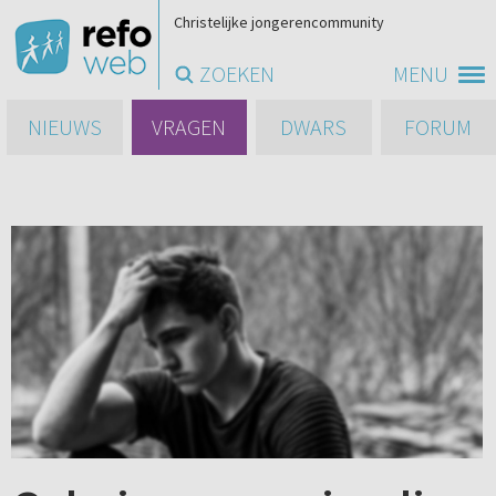
Christelijke jongerencommunity
ZOEKEN
MENU
NIEUWS
VRAGEN
DWARS
FORUM