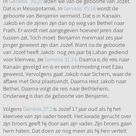
In
Genesis 30:25
lezen we van de geboorte van Jozef.
Dat is in Mesopotamië. In
Genesis 35:18
wordt de
geboorte van Benjamin vermeld. Dat is in Kanaän.
Jakob en de zijnen zijn dan op weg van Bethel naar
Frath. Er wordt niet aangegeven hoeveel jaren daar
tussen zat. Toch moet Benjamin minimaal zes jaar
jonger geweest zijn dan Jozef. Want na de geboorte
van Jozef heeft Jakob nog zes jaar bij Laban gediend
voor kleinvee, zie
Genesis 31:14
. Daarna is de reis naar
Kanaän gevolgd en is er een ontmoeting met Ezau
geweest. Vervolgens gaat Jakob naar Sichem, waar de
affaire met Dina plaatsvindt. Daarna reist Jakob naar
Bethel. Daarna volgt de reis naar Bethlehem.
Onderweg is dan de geboorte van Benjamin.
Volgens
Genesis 37:2
is Jozef 17 jaar oud als hij het
kleinvee van zijn vader hoedt. Het kwade gerucht over
zijn broers geeft hij door aan zijn vader. Zijn broers gaan
hem haten. Dat doen ze nog meer als hij hen vertelt