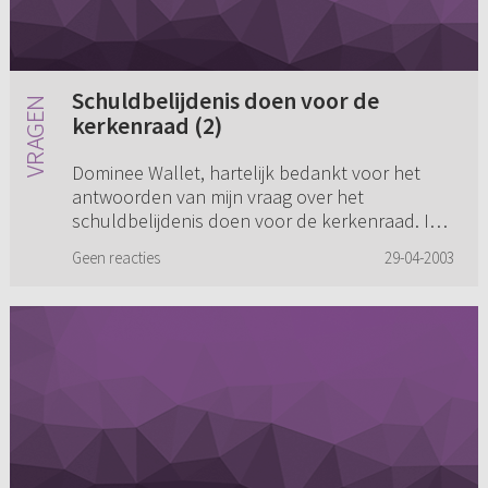
Schuldbelijdenis doen voor de
kerkenraad (2)
Dominee Wallet, hartelijk bedankt voor het
antwoorden van mijn vraag over het
schuldbelijdenis doen voor de kerkenraad. Ik
wilde nog dit vragen: hoe vinden we deze
Geen reacties
29-04-2003
gegevens over schuldbelijdenis in de...