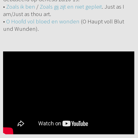
•
Zoals ik ben
/
Zoals gij zijt en niet gepleit
. Just as I
am/Just as thou art.
•
O Hoofd vol bloed en wonden
(O Haupt voll Blut
und Wunden).