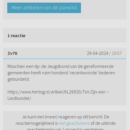
Meer artikelen van dit panellid
1 reactie
Zv70
29-04-2024
/ 19:57
Misschien een tip: de Jeugdbond van de gereformeerde
gemeenten heeft ruim honderd 'verantwoorde' liederen
gebundeld:
https://www.hertog.nl/artikel/KL26920/Tot-Zijn-eer---
Liedbundel/
Je kunt niet (meer) reageren op dit bericht. De
reactiemogelijkheid is
niet geactiveerd
of de uiterste
reactietermijn van 1 maand is verstreken.