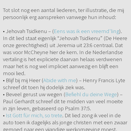
Tot slot nog een aantal liederen, ter illustratie, die mij
persoonlijk erg aanspreken vanwege hun inhoud:
• Jehovah Tsidkenu – (
Eens was ik een vreemd'ling
).
In dit lied staat eigenlijk “Jehovah Tsidkenu” (De Heere
onze gerechtigheid) uit Jeremia uit 23:6 centraal. Dat
was voor McCheyne hier de kern. In de Nederlandse
vertaling is het expliciete daarvan helaas verdwenen
maar het is nog wel impliciet aanwezig en blijft een
mooi lied.
• Blijf bij mij Heer (
Abide with me
) – Henry Francis Lyte
schreef dit toen hij dodelijk ziek was.
• Beveel gerust uw wegen (
Befiehl du deine Wege
) –
Paul Gerhardt schreef dit te midden van veel moeite
in zijn leven, gebaseerd op Psalm 37:5.
•
Ist Gott für mich, so trete
. Dit lied zong ik veel in de
auto toen ik dagelijks als jonge christen met een zwaar
gemoed naar een vijandige werkomgeving moest.