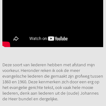
Deze soort van liederen hebben met afstand mijn
voorkeur. Hieronder reken ik ook de meer
evangelische liederen die gemaakt zijn grofweg tussen
1860 en 1960. Deze kenmerken zich door een erg op
het evangelie gerichte tekst, ook vaak hele mooie
liederen, denk aan liederen uit de (oude) Johannes
de Heer bundel en dergelijke.