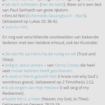
•
Gib dich zufrieden
. (
hier de tekst
). Weer zo’n een lied
van Paul Gerhardt van grote rijkdom.
• Eins ist Not (
Schemellis Gesangbuch – Bach
).
Gebaseerd op Lukas 10: 38-42.
•
Just As I Am
.
En nog wat verschillende voorbeelden van bekende
liederen met een heldere inhoud, ook ter illustratie:
•
Zie slechts op Hem/Hij die rustig en stil
(Trust and
Obey).
•
Veilig in Jezus armen
– van
Fanny Crosby
die heel
veel
mooie liederen heeft geschreven
.
•
Ik weet in Wie ik geloofd heb
(I know not why God's
wondrous grace). Gebaseerd op 2 Timotheüs 1:12.
•
Ik wil zingen van mijn Heiland
(I will sing of my
Redeemer).
•
Nader tot U, o Heer
(Nearer, my God, to Thee).
Gebaseerd op Genesis 28:10-19.