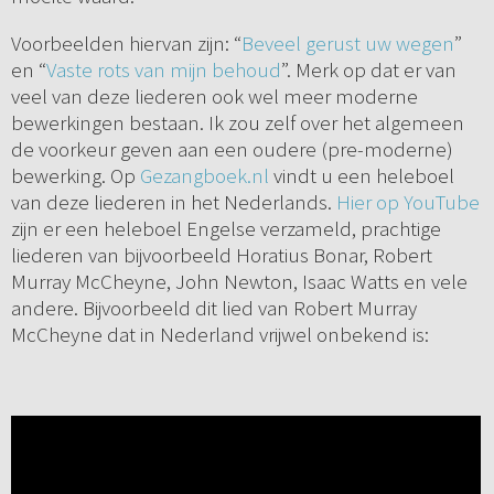
Voorbeelden hiervan zijn: “
Beveel gerust uw wegen
”
en “
Vaste rots van mijn behoud
”. Merk op dat er van
veel van deze liederen ook wel meer moderne
bewerkingen bestaan. Ik zou zelf over het algemeen
de voorkeur geven aan een oudere (pre-moderne)
bewerking. Op
Gezangboek.nl
vindt u een heleboel
van deze liederen in het Nederlands.
Hier op YouTube
zijn er een heleboel Engelse verzameld, prachtige
liederen van bijvoorbeeld Horatius Bonar, Robert
Murray McCheyne, John Newton, Isaac Watts en vele
andere. Bijvoorbeeld dit lied van Robert Murray
McCheyne dat in Nederland vrijwel onbekend is: