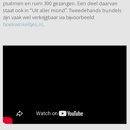
psalmen en ruim 300 gezangen. Een deel daarvan
staat ook in “Uit aller mond”. Tweedehands bundels
zijn vaak wel verkrijgbaar via bijvoorbeeld
boekwinkeltjes.nl
.