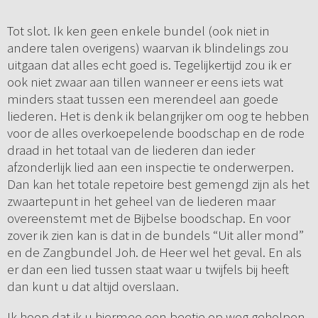
Tot slot. Ik ken geen enkele bundel (ook niet in
andere talen overigens) waarvan ik blindelings zou
uitgaan dat alles echt goed is. Tegelijkertijd zou ik er
ook niet zwaar aan tillen wanneer er eens iets wat
minders staat tussen een merendeel aan goede
liederen. Het is denk ik belangrijker om oog te hebben
voor de alles overkoepelende boodschap en de rode
draad in het totaal van de liederen dan ieder
afzonderlijk lied aan een inspectie te onderwerpen.
Dan kan het totale repetoire best gemengd zijn als het
zwaartepunt in het geheel van de liederen maar
overeenstemt met de Bijbelse boodschap. En voor
zover ik zien kan is dat in de bundels “Uit aller mond”
en de Zangbundel Joh. de Heer wel het geval. En als
er dan een lied tussen staat waar u twijfels bij heeft
dan kunt u dat altijd overslaan.
Ik hoop dat ik u hiermee een beetje op weg geholpen