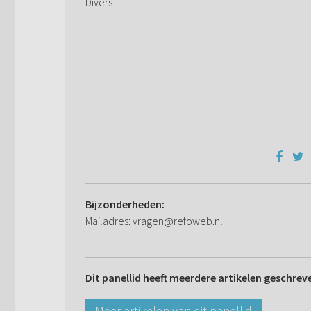
Divers
Bijzonderheden:
Mailadres: vragen@refoweb.nl
Dit panellid heeft meerdere artikelen geschrev
Meer artikelen van dit panellid