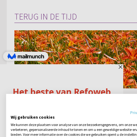
TERUG IN DE TIJD
Christenen hoeven zich
geen zorgen te maken
Pri
Wij gebruiken cookies
In Lukas 12:22-29 staat dat christenen
We kunnen deze plaatsen voor analyse van onze bezoekersgegevens, om onze web
zich geen zorgen hoeven te maken.
verbeteren, gepersonaliseerde inhoud te tonen en om u een geweldige website-erv
Spurgeon zegt dat het ons niet aan
bieden. Voor meer informatie over de cookies die we gebruiken opent u de instelli