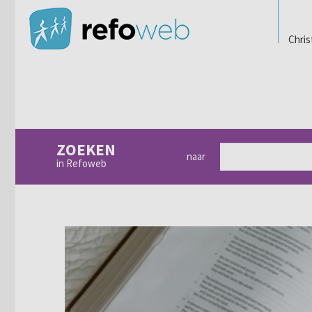
Chris
ZOEKEN
naar
in Refoweb