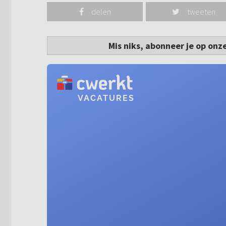
delen
tweeten
Mis niks, abonneer je op onz