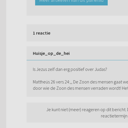
1 reactie
Huisje_op_de_hei
Is Jezus zelf dan erg positief over Judas?
Mattheüs 26 vers 24:,, De Zoon des mensen gaat w
door wie de Zoon des mensen verraden wordt! Het z
Je kunt niet (meer) reageren op dit bericht.
reactietermijn