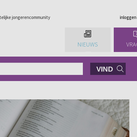
telijke jongerencommunity
inloggen
NIEUWS
VRA
VIND