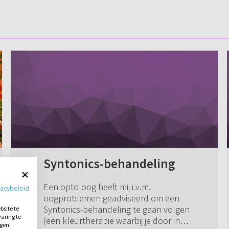
Syntonics-behandeling
Een optoloog heeft mij i.v.m.
vacybeleid
oogproblemen geadviseerd om een
Syntonics-behandeling te gaan volgen
site te
aring te
(een kleurtherapie waarbij je door in
ngen.