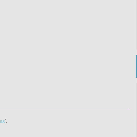
as
'.