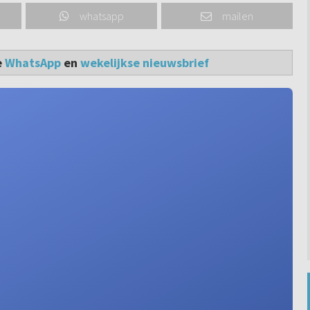
whatsapp
mailen
e
WhatsApp
en
wekelijkse nieuwsbrief