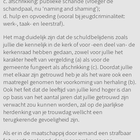
c. afschrikking: publieke schande (vroeger de
schandpaal, nu ‘naming and shaming’);
d. hulp en opvoeding (vooral bij jeugdcriminaliteit:
werk-, taak- en leerstraf).
Het mag duidelijk zijn dat de schuldbelijdenis zoals
jullie die kennelijk in de kerk of voor -een deel van- de
kerkenraad hebben gedaan, zowel voor jullie het
karakter heeft van vergelding (a) als voor de
gemeente fungeert als afschrikking (c). Doordat jullie
met elkaar zijn getrouwd heb je als het ware ook een
maatregel genomen ter voorkoming van herhaling (b).
Ook het feit dat de leeftijd van jullie kind hoger is dan
op basis van het aantal jaren dat jullie getrouwd zijn
verwacht zou kunnen worden, zal op de jaarlijkse
herdenking van je trouwdag wellicht een
terugkerende gevoeligheid zijn.
Als er in de maatschappij door iemand een strafbaar