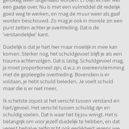
een gaatje over. Nu is met een vulmiddel dit redelijk
goed weg te werken, en mag de muur weer als gaaf
worden beschouwd. Zo mag je ook in morele zin een
punt zetten achter je overtreding. Dat is de
‘verstandelijke’ kant.
Duidelijk is dat je hart hier maar moeilijk in mee kan
komen. Sterker nog, het schuldgevoel blijft je als een
trauma achtervolgen. Dat is lastig. Schuldgevoel mag,
ja moet proportioneel zijn, d.w.z. in overeenstemming
met de gepleegde overtreding. Bovendien is er
voldaan, je hebt schuld beleden. Je voelt schuld
maar die is er niet meer.
Ik schetste zojuist al het verschil tussen verstand en
hart/gevoel. Het verschil tussen schuldig zijn en
schuldig voelen. Dat is waar het bij jou wringt. Het is
belangrijk om voor jezelf duidelijk te hebben, en dat
vereist behalve zelfinzicht ook eerlijkheid: jegens wie