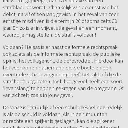
feit wordt gepleegd, dan is er sprake van een
strafblad. Dit wordt, afhankelijk van de ernst van het
delict, na vijf of tien jaar, gewist. In het geval van zeer
ernstige misdrijven is die termijn 20 of soms zelfs 30
jaar. En zo is er in vrijwel alle gevallen een moment,
waarop je mag stellen: de straf is voldaan!
Voldaan? Helaas is er naast de formele rechtspraak
ook zoiets als de informele rechtspraak: de publieke
opinie, het volksgericht, de dorpsroddel. Hierdoor kan
het voorkomen dat iemand die de boete en een
eventuele schadevergoeding heeft betaald, of die de
straf heeft uitgezeten, toch het gevoel heeft een soort
‘levenslang’ te hebben gekregen van de omgeving. Of
van zichzelf, zoals in jouw geval.
De vraag is natuurlijk of een schuldgevoel nog redelijk
is als de schuld is voldaan. Als in een muur ten
onrechte een spijker is geslagen, kan die spijker er
gelukkig weer uitgehaald worden. Er blijft echter wel