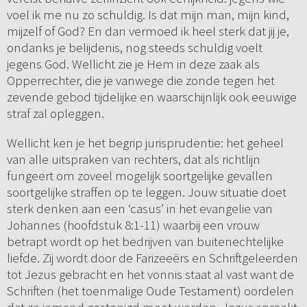
voel ik me nu zo schuldig. Is dat mijn man, mijn kind,
mijzelf of God? En dan vermoed ik heel sterk dat jij je,
ondanks je belijdenis, nog steeds schuldig voelt
jegens God. Wellicht zie je Hem in deze zaak als
Opperrechter, die je vanwege die zonde tegen het
zevende gebod tijdelijke en waarschijnlijk ook eeuwige
straf zal opleggen.
Wellicht ken je het begrip jurisprudentie: het geheel
van alle uitspraken van rechters, dat als richtlijn
fungeert om zoveel mogelijk soortgelijke gevallen
soortgelijke straffen op te leggen. Jouw situatie doet
sterk denken aan een ‘casus’ in het evangelie van
Johannes (hoofdstuk 8:1-11) waarbij een vrouw
betrapt wordt op het bedrijven van buitenechtelijke
liefde. Zij wordt door de Farizeeërs en Schriftgeleerden
tot Jezus gebracht en het vonnis staat al vast want de
Schriften (het toenmalige Oude Testament) oordelen
dat zo iemand gestenigd moet worden. Jezus spreekt