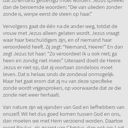
dan de beroemde woorden: “Die van ulieden zonder
zonde is, werpe eerst de steen op haar.”
Vervolgens gaat de één na de ander weg, totdat de
vrouw met Jezus alleen gelaten wordt. Jezus vraagt
waar haar beschuldigers zijn, en of niemand haar
veroordeeld heeft. Zij zegt: “Niemand, Heere!” En dan
zegt Jezus tot haar: “Zo veroordeel Ik u ook niet; ga
heen en zondig niet meer.” Uiteraard doelt de Heere
Jezus er niet op, dat zij voortaan zondeloos moet
leven. Dat is helaas sinds de zondeval onmogelijk.
Maar het gaat erom dat zij nu van deze specifieke
zonde wordt vrijgesproken, op voorwaarde dat ze die
zonde niet weer herhaalt.
Van nature zijn wij vijanden van God en liefhebbers van
onszelf. Wil het dus goed komen tussen God en ons,
dan moeten we met Hem verzoend worden. Daartoe
roept Paulus, als gezant van Christus, dan ook op: Laat