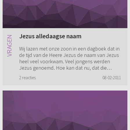
Jezus alledaagse naam
Wij lazen met onze zoon in een dagboek dat in
de tijd van de Heere Jezus de naam van Jezus
heel veel voorkwam. Veel jongens werden
Jezus genoemd. Hoe kan dat nu, dat die
jongens ook de naam van Zaligm...
2 reacties
08-02-2011