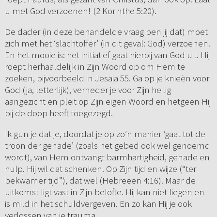
u met God verzoenen! (2 Korinthe 5:20).
De dader (in deze behandelde vraag ben jij dat) moet
zich met het ‘slachtoffer’ (in dit geval: God) verzoenen.
En het mooie is: het initiatief gaat hierbij van God uit. Hij
roept herhaaldelijk in Zijn Woord op om Hem te
zoeken, bijvoorbeeld in Jesaja 55. Ga op je knieën voor
God (ja, letterlijk), verneder je voor Zijn heilig
aangezicht en pleit op Zijn eigen Woord en hetgeen Hij
bij de doop heeft toegezegd.
Ik gun je dat je, doordat je op zo’n manier ‘gaat tot de
troon der genade’ (zoals het gebed ook wel genoemd
wordt), van Hem ontvangt barmhartigheid, genade en
hulp. Hij wil dat schenken. Op Zijn tijd en wijze (“ter
bekwamer tijd”), dat wel (Hebreeën 4:16). Maar de
uitkomst ligt vast in Zijn belofte. Hij kan niet liegen en
is mild in het schuldvergeven. En zo kan Hij je ook
verlossen van je trauma.