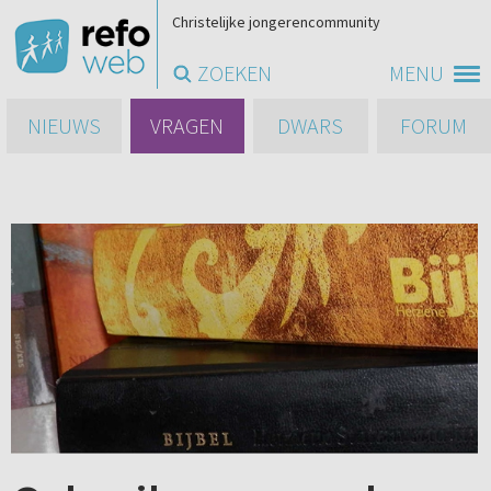
Christelijke jongerencommunity
ZOEKEN
MENU
NIEUWS
VRAGEN
DWARS
FORUM