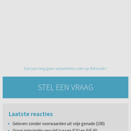
Een jaar lang geen advertenties zien op Refoweb?
STEL EEN VRAAG
Laatste reacties
Geloven zonder voorwaarden uit vrije genade (100)
Groot principiële verschil tussen ICSI en IVF (6)