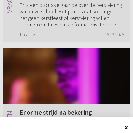
Er is een discussie gaande over de Kerstviering
van onze school. Het punt is dat sommigen
het geen kerstfeest of kerstviering willen
noemen omdat we als reformatorischen niet
van de feesten en viering...
1 reactie
15-12-2025
Enorme strijd na bekering
Ik ben een jongen 22 jaar oud opgevoed bij de
leer van de Ger. Gem. in Ned. Tot mijn 16e