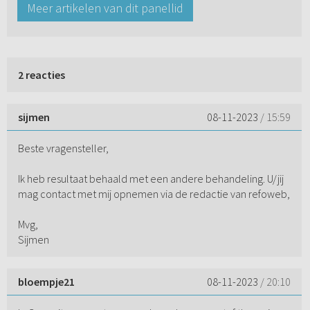
Meer artikelen van dit panellid
2 reacties
sijmen
08-11-2023
/ 15:59
Beste vragensteller,
Ik heb resultaat behaald met een andere behandeling. U/jij
mag contact met mij opnemen via de redactie van refoweb,
Mvg,
Sijmen
bloempje21
08-11-2023
/ 20:10