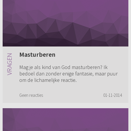
Masturberen
Mag je als kind van God masturberen? Ik
bedoel dan zonder enige fantasie, maar puur
om de lichamelijke reactie.
Geen reacties
01-11-2014