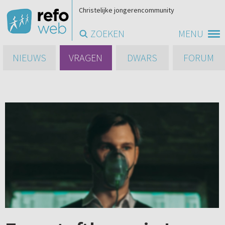
Christelijke jongerencommunity
ZOEKEN
MENU
NIEUWS
VRAGEN
DWARS
FORUM