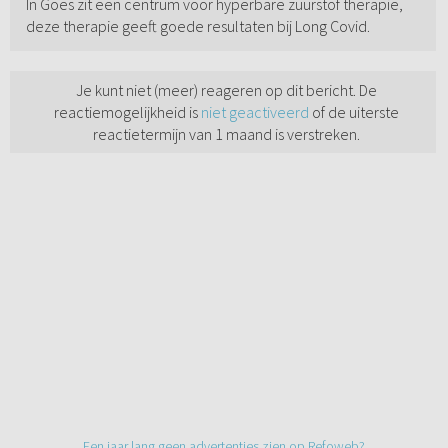
In Goes zit een centrum voor hyperbare zuurstof therapie,
deze therapie geeft goede resultaten bij Long Covid.
Je kunt niet (meer) reageren op dit bericht. De
reactiemogelijkheid is
niet geactiveerd
of de uiterste
reactietermijn van 1 maand is verstreken.
Een jaar lang geen advertenties zien op Refoweb?