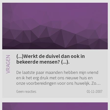
(...)Werkt de duivel dan ook in
bekeerde mensen? (...).
De laatste paar maanden hebben mijn vriend
en ik het erg druk met ons nieuwe huis en
onze voorbereidingen voor ons huwelijk. Zo
druk dat er geen ruimte meer was voor God. 's
Geen reacties
01-11-2007
Avonds gingen we eventjes ...