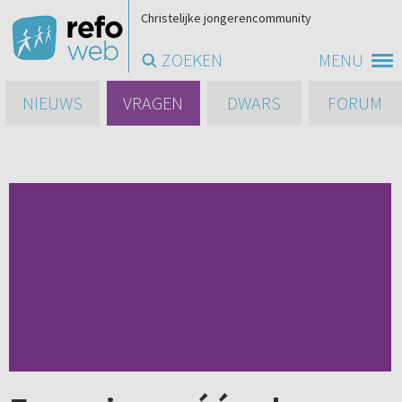
Christelijke jongerencommunity
ZOEKEN
MENU
NIEUWS
VRAGEN
DWARS
FORUM