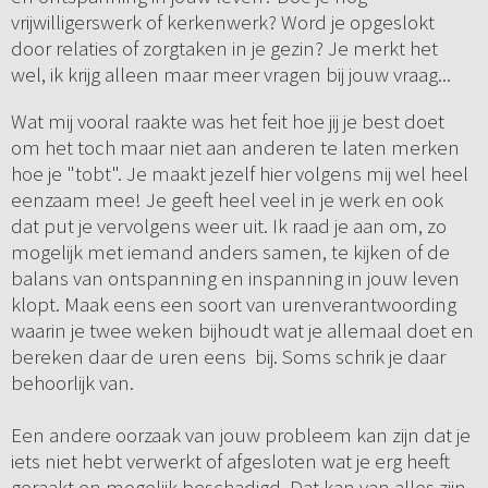
vrijwilligerswerk of kerkenwerk? Word je opgeslokt
door relaties of zorgtaken in je gezin? Je merkt het
wel, ik krijg alleen maar meer vragen bij jouw vraag...
Wat mij vooral raakte was het feit hoe jij je best doet
om het toch maar niet aan anderen te laten merken
hoe je "tobt". Je maakt jezelf hier volgens mij wel heel
eenzaam mee! Je geeft heel veel in je werk en ook
dat put je vervolgens weer uit. Ik raad je aan om, zo
mogelijk met iemand anders samen, te kijken of de
balans van ontspanning en inspanning in jouw leven
klopt. Maak eens een soort van urenverantwoording
waarin je twee weken bijhoudt wat je allemaal doet en
bereken daar de uren eens bij. Soms schrik je daar
behoorlijk van.
Een andere oorzaak van jouw probleem kan zijn dat je
iets niet hebt verwerkt of afgesloten wat je erg heeft
geraakt en mogelijk beschadigd. Dat kan van alles zijn