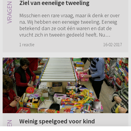
Ziel van eeneiige tweeling
Misschien een rare vraag, maar ik denk er over
na. Wij hebben een eeneiige tweeling. Eeneiig
betekend dan ze ooit één waren en dat de
vrucht zich in tweeën gedeeld heeft. Nu
geloven wij dat God direct...
1 reactie
16-02-2017
Weinig speelgoed voor kind