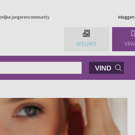
telijke jongerencommunity
inloggen
NIEUWS
VRA
VIND