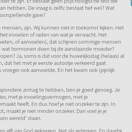
der te zijn. Er bestaat geen psychologische test die
et kan hebben. De vraag is zelfs: bestaat het wel? Wat
voorspellende gave?
ne mensen, zijn. Wij kunnen niet in toekomst kijken. Het
het invoelen of raden van wat je verwacht. Het
weten, of aanvoelen), dat schijnen sommige mensen
an wat hormonen doen bij de aanstaande moeder?
open? Ja, soms is dat voor de huwelijksdag (helaas) al
en, dat het met je eerste autootje verkeerd gaat
ts vroeger ook aanvoelde. En het kwam ook (pijnlijk
 bijzondere zintuig te hebben, ben je goed genoeg. Je
ter, met je invoelingsvermogen, met je
maakt heeft. En dus hoef je niet onzeker te zijn. In
t, maakt je niet minder onzeker. Dan voel je je
en wereld’ staan.
 een gift van God gekregen. Net als iedereen. En daarbij