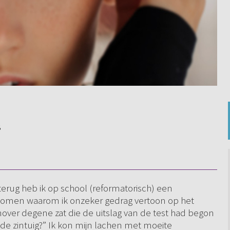
8
 terug heb ik op school (reformatorisch) een
 komen waarom ik onzeker gedrag vertoon op het
nover degene zat die de uitslag van de test had begon
sde zintuig?” Ik kon mijn lachen met moeite