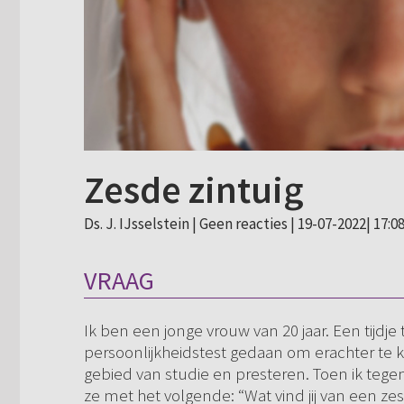
Zesde zintuig
Ds. J. IJsselstein |
Geen reacties
| 19-07-2022| 17:0
VRAAG
Ik ben een jonge vrouw van 20 jaar. Een tijdje
persoonlijkheidstest gedaan om erachter te
gebied van studie en presteren. Toen ik tege
ze met het volgende: “Wat vind jij van een ze