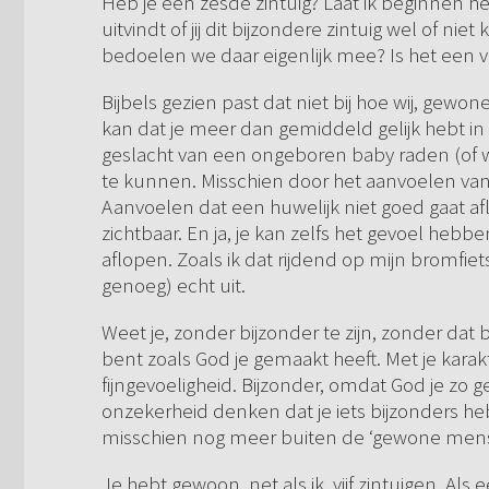
Heb je een zesde zintuig? Laat ik beginnen hel
uitvindt of jij dit bijzondere zintuig wel of ni
bedoelen we daar eigenlijk mee? Is het een 
Bijbels gezien past dat niet bij hoe wij, gewo
kan dat je meer dan gemiddeld gelijk hebt in 
geslacht van een ongeboren baby raden (of 
te kunnen. Misschien door het aanvoelen v
Aanvoelen dat een huwelijk niet goed gaat afl
zichtbaar. En ja, je kan zelfs het gevoel hebb
aflopen. Zoals ik dat rijdend op mijn bromfie
genoeg) echt uit.
Weet je, zonder bijzonder te zijn, zonder dat
bent zoals God je gemaakt heeft. Met je karak
fijngevoeligheid. Bijzonder, omdat God je zo ge
onzekerheid denken dat je iets bijzonders heb
misschien nog meer buiten de ‘gewone mens
Je hebt gewoon, net als ik, vijf zintuigen. Als