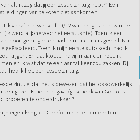
van als ik zeg dat jij een zesde zintuig hebt?” Een
 dat je dingen van te voren ziet aankomen.
st ik vanaf een week of 10/12 wat het geslacht van de
. (Ik werd al jong voor het eerst tante). Toen ik een
b haar nooit gemogen en had een onderbuikgevoel. Nu
dig geëscaleerd. Toen ik mijn eerste auto kocht had ik
zou krijgen. En dat klopte, na vijf maanden reed ik
amen en ik wist dat ze een aantal keer zou zakken. Bij
t, heb ik het, een zesde zintuig.
esde zintuig, dat het is bewezen dat het daadwerkelijk
 denken gezet. Is het een gave/geschenk van God of is
n of proberen te onderdrukken?
 mijn eigen kring, de Gereformeerde Gemeenten.