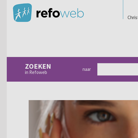
Chris
ZOEKEN
naar
in Refoweb