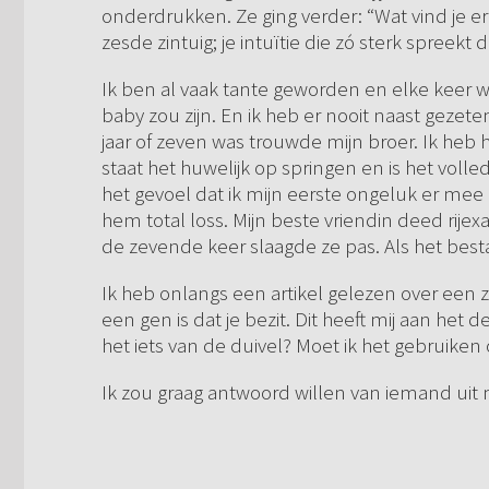
onderdrukken. Ze ging verder: “Wat vind je er 
zesde zintuig; je intuïtie die zó sterk spreekt
Ik ben al vaak tante geworden en elke keer wi
baby zou zijn. En ik heb er nooit naast gezeten
jaar of zeven was trouwde mijn broer. Ik he
staat het huwelijk op springen en is het volle
het gevoel dat ik mijn eerste ongeluk er mee 
hem total loss. Mijn beste vriendin deed rijex
de zevende keer slaagde ze pas. Als het bestaa
Ik heb onlangs een artikel gelezen over een z
een gen is dat je bezit. Dit heeft mij aan het
het iets van de duivel? Moet ik het gebruike
Ik zou graag antwoord willen van iemand uit