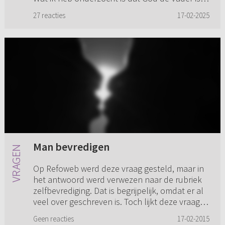
van hemel en aar...
27 reacties
17-02-2025
Man bevredigen
Op Refoweb werd deze vraag gesteld, maar in
het antwoord werd verwezen naar de rubriek
zelfbevrediging. Dat is begrijpelijk, omdat er al
veel over geschreven is. Toch lijkt deze vraag
me de moeite waa...
Geen reacties
17-02-2015