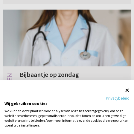
Bijbaantje op zondag
Ik heb een vraag aan iemand uit de
Gereformeerde Gemeenten. Ik volg de
Privacybeleid
opleiding verpleegkundige. Nu heb ik
Wij gebruiken cookies
gesolliciteerd bij RST voor naast mijn studie.
We kunnen deze plaatsen voor analyse van onze bezoekersgegevens, om onze
Dan moet ik om het weekend werken. Nou
website te verbeteren, gepersonaliseerde inhoud te tonen en om u een geweldige
Geen reacties
17-02-2022
weet i...
website-ervaring te bieden. Voor meer informatie over de cookies die we gebruiken
opent u de instellingen.