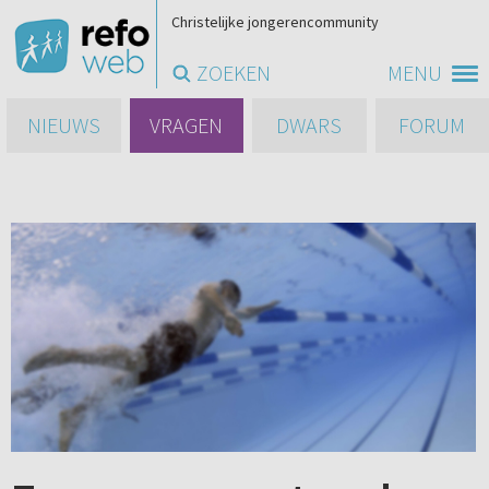
Christelijke jongerencommunity
ZOEKEN
MENU
NIEUWS
VRAGEN
DWARS
FORUM