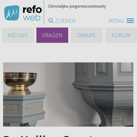
Christelijke jongerencommunity
ZOEKEN
MENU
NIEUWS
VRAGEN
DWARS
FORUM