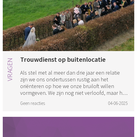
Trouwdienst op buitenlocatie
Als stel met al meer dan drie jaar een relatie
zijn we ons ondertussen rustig aan het
oriënteren op hoe we onze bruiloft willen
vormgeven. We zijn nog niet verloofd, maar het
is en blijft leuk om hier...
Geen reacties
04-06-2025