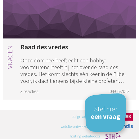
Raad des vredes
Onze dominee heeft echt een hobby:
voortdurend heeft hij het over de raad des
vredes. Het komt slechts één keer in de Bijbel
voor, ik dacht ergens bij de kleine profeten
(Zacharias?). Nu hoeft u mij n...
3 reacties
04-06-2012
Stel hier
een vraag
design website door
website-ontwikkeling door
hosting website door