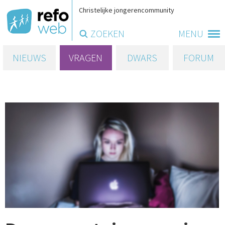
Christelijke jongerencommunity
ZOEKEN
MENU
NIEUWS
VRAGEN
DWARS
FORUM