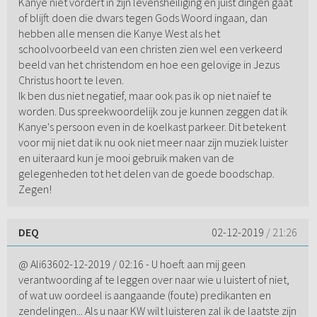
Kanye niet vordert in zijn levensheiliging en juist dingen gaat
of blijft doen die dwars tegen Gods Woord ingaan, dan
hebben alle mensen die Kanye West als het
schoolvoorbeeld van een christen zien wel een verkeerd
beeld van het christendom en hoe een gelovige in Jezus
Christus hoort te leven.
Ik ben dus niet negatief, maar ook pas ik op niet naïef te
worden. Dus spreekwoordelijk zou je kunnen zeggen dat ik
Kanye's persoon even in de koelkast parkeer. Dit betekent
voor mij niet dat ik nu ook niet meer naar zijn muziek luister
en uiteraard kun je mooi gebruik maken van de
gelegenheden tot het delen van de goede boodschap.
Zegen!
DEQ
02-12-2019
/ 21:26
@ Ali63602-12-2019 / 02:16 - U hoeft aan mij geen
verantwoording af te leggen over naar wie u luistert of niet,
of wat uw oordeel is aangaande (foute) predikanten en
zendelingen... Als u naar KW wilt luisteren zal ik de laatste zijn