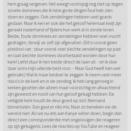
hem graag vergeven. Het weegt voorlopig nog niet op tegen
zovele dominees die ik hele grote dingen fout heb zien
doen en zeggen. Ook zendelingen hebben veel goeds
gedaan. Maar ik ken er ook die het geloof helemaal kwijt zijn
geraakt naderhand of tijdens hun werk al in zonde leven.
Beide, foute dominees en zendelingen hebben veel vrucht
gedragen, terwijl ze zelf zijn afgevallen. (Dit is vooral geen
pleidooi van : stuur vooral veel slechte zendelingen op pad
en laat slechte dominees doorbetaald worden door hun
kerk! Liefst stuur ik hen beide direct de laan uit. - en ik doe
daar soms mijn uiterste best voor.. - Maar God heeft hen wel
gebruikt.) Wat ik maar bedoel te zeggen. Ik neem veel meer
risico's in de kerk en in de zending. Ik heb lang genoeg in
kerken gezeten die alleen maar voorzichtig en afwachtend
zijn geweest en nooit van hun geloof getuigt hebben. De
veiligste kerk houdt de deur goed op slot. Niemand
binnenlaten. Dan gaat er niks mis. Maar zo bereiken we de
wereld niet. Als we nu iets aan Kanye willen doen, begin dan
direct een correspondentie met ongelovigen die reageren
op zijn getuigenis. Lees de reacties op YouTube en reageer.