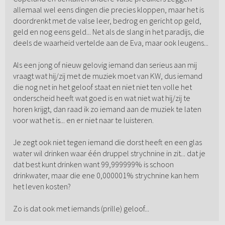
allemaal wel eens dingen die precies kloppen, maar het is
doordrenkt met de valse leer, bedrog en gericht op geld,
geld en nog eens geld... Net als de slang in het paradijs, die
deels de waarheid vertelde aan de Eva, maar ook leugens...
Als een jong of nieuw gelovig iemand dan serieus aan mij
vraagt wat hij/zij met de muziek moet van KW, dus iemand
die nog net in het geloof staat en niet niet ten volle het
onderscheid heeft wat goed is en wat niet wat hij/zij te
horen krijgt, dan raad ik zo iemand aan de muziek te laten
voor wat het is... en er niet naar te luisteren.
Je zegt ook niet tegen iemand die dorst heeft en een glas
water wil drinken waar één druppel strychnine in zit... dat je
dat best kunt drinken want 99,999999% is schoon
drinkwater, maar die ene 0,000001% strychnine kan hem
het leven kosten?
Zo is dat ook met iemands (prille) geloof...