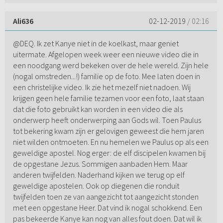
Ali636
02-12-2019
/ 02:16
@DEQ. Ik zet Kanye niet in de koelkast, maar geniet
uitermate. Afgelopen week weer een nieuwe video die in
een noodgang werd bekeken over de hele wereld. Zijn hele
(nogal omstreden...!) familie op de foto. Mee laten doen in
een christelijke video. Ik zie het mezelf niet nadoen. Wij
krijgen geen hele familie tezamen voor een foto, laat staan
dat die foto gebruikt kan worden in een video die als
onderwerp heeft onderwerping aan Gods wil. Toen Paulus
tot bekering kwam zijn er gelovigen geweest die hem jaren
niet wilden ontmoeten. En nu hemelen we Paulus op als een
geweldige apostel. Nog erger: de elf discipelen kwamen bij
de opgestane Jezus. Sommigen aanbaden Hem. Maar
anderen twijfelden. Naderhand kijken we terug op elf
geweldige apostelen. Ook op diegenen die ronduit
twijfelden toen ze van aangezicht tot aangezicht stonden
met een opgestane Heer. Dat vind ik nogal schokkend. Een
pas bekeerde Kanye kan nog van alles fout doen. Dat wil ik