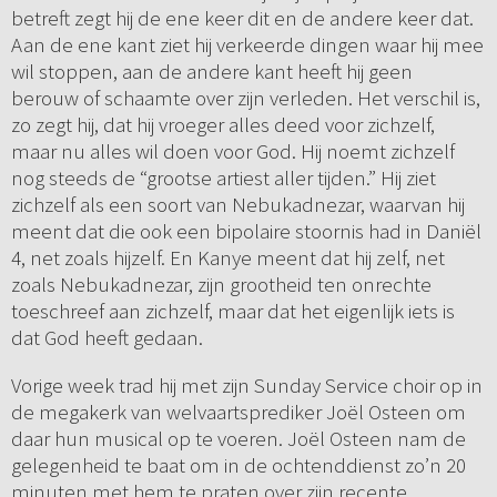
betreft zegt hij de ene keer dit en de andere keer dat.
Aan de ene kant ziet hij verkeerde dingen waar hij mee
wil stoppen, aan de andere kant heeft hij geen
berouw of schaamte over zijn verleden. Het verschil is,
zo zegt hij, dat hij vroeger alles deed voor zichzelf,
maar nu alles wil doen voor God. Hij noemt zichzelf
nog steeds de “grootse artiest aller tijden.” Hij ziet
zichzelf als een soort van Nebukadnezar, waarvan hij
meent dat die ook een bipolaire stoornis had in Daniël
4, net zoals hijzelf. En Kanye meent dat hij zelf, net
zoals Nebukadnezar, zijn grootheid ten onrechte
toeschreef aan zichzelf, maar dat het eigenlijk iets is
dat God heeft gedaan.
Vorige week trad hij met zijn Sunday Service choir op in
de megakerk van welvaartsprediker Joël Osteen om
daar hun musical op te voeren. Joël Osteen nam de
gelegenheid te baat om in de ochtenddienst zo’n 20
minuten met hem te praten over zijn recente