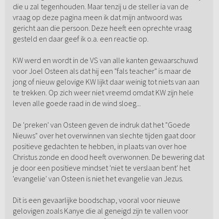
die u zal tegenhouden. Maar tenzij u de steller ia van de
vraag op deze pagina meen ik dat mijn antwoord was
gericht aan die persoon. Deze heeft een oprechte vraag
gesteld en daar geef ik o.a. een reactie op.
KW werd en wordt in de VS van alle kanten gewaarschuwd
voor Joel Osteen als dat hij een "fals teacher" is maar de
jong of nieuw gelovige KW lijkt daar weinig tot niets van aan
te trekken. Op zich weer niet vreemd omdat KW zijn hele
leven alle goede raad in de wind sloeg...
De 'preken' van Osteen geven de indruk dat het "Goede
Nieuws" over het overwinnen van slechte tijden gaat door
positieve gedachten te hebben, in plaats van over hoe
Christus zonde en dood heeft overwonnen. De bewering dat
je door een positieve mindset 'niet te verslaan bent' het
'evangelie' van Osteen is niet het evangelie van Jezus.
Dit is een gevaarlijke boodschap, vooral voor nieuwe
gelovigen zoals Kanye die al geneigd zijn te vallen voor