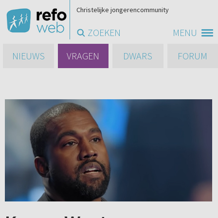
Christelijke jongerencommunity
ZOEKEN
MENU
NIEUWS
VRAGEN
DWARS
FORUM