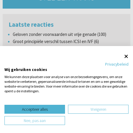
Laatste reacties
Geloven zonder voorwaarden uit vrije genade (100)
Groot principiële verschil tussen ICSI en IVF (6)
Toren van Babel en nieuwe talen leren (2)
De Bijbel Gods Woord (6)
Nijmeegse Vierdaagse (6)
Privacybeleid
Wij gebruiken cookies
Interesse in het geloof (1)
Behoudende familie (niet) vertellen over geaardheid (4)
We kunnen deze plaatsen voor analyse van onze bezoekersgegevens, om onze
website te verbeteren, gepersonaliseerde inhoud te tonen en om u een geweldige
TikTok-trends (1)
website-ervaring te bieden. Voor meer informatie over de cookies die we gebruiken
Geloven met diverse stoornissen (1)
opent u de instellingen.
Haten zonder oorzaak (3)
Stel hier
een vraag
Accepteer alles
Weigeren
Nee, pas aan
PANELLEDEN