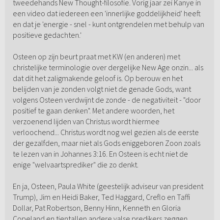
tweedehands New Thought-filosofie. Vorig jaar zei Kanye in
een video dat iedereen een 'innerlijke goddelijkheid' heeft
en dat je 'energie - snel - kunt ontgrendelen met behulp van
positieve gedachten.'
Osteen op zijn beurt praat met KW (en anderen) met
christelijke terminologie over dergelijke New Age onzin... als
dat dit het zaligmakende geloof is. Op berouw en het
belijden van je zonden volgt niet de genade Gods, want
volgens Osteen verdwijnt de zonde - de negativiteit - "door
positief te gaan denken". Met andere woorden, het
verzoenend lijden van Christus wordt hiermee
verloochend... Christus wordt nog wel gezien als de eerste
der gezalfden, maar niet als Gods eniggeboren Zoon zoals
te lezen van in Johannes 3:16. En Osteen is echt niet de
enige "welvaartsprediker" die zo denkt.
En ja, Osteen, Paula White (geestelijk adviseur van president
Trump), Jim en Heidi Baker, Ted Haggard, Creflo en Taffi
Dollar, Pat Robertson, Benny Hinn, Kenneth en Gloria
Copeland en tientallen andere valse predikers zeggen