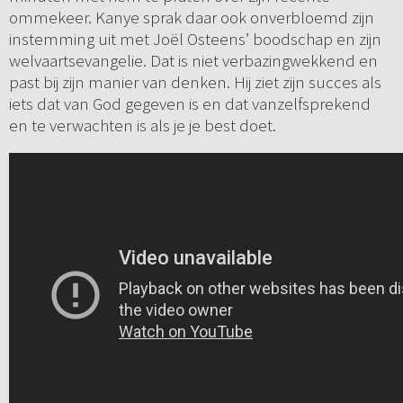
ommekeer. Kanye sprak daar ook onverbloemd zijn
instemming uit met Joël Osteens’ boodschap en zijn
welvaartsevangelie. Dat is niet verbazingwekkend en
past bij zijn manier van denken. Hij ziet zijn succes als
iets dat van God gegeven is en dat vanzelfsprekend
en te verwachten is als je je best doet.