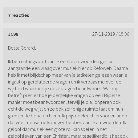
7 reacties
JC98
27-11-2019
/ 15:08
Beste Gerard,
Ik ben onlangs op 1 van je eerste antwoorden gestuit
aangaande een vraag over muziek hier op Refoweb. Daarna
heb ik met blijdschap meer van je artikelen gelezen waar je
ingaat op gerelateerde vragen en ik verbaas me over de
wijsheid waarmee je deze vragen beantwoord. Wat mij
betreft precies hoe je dergelijke vragen op een Bijbelse
manier moet beantwoorden, terwijl je o.a. jongeren ook
echt de weg wijst en ze ook zelf enige ruimte laat om hun
grenzen te bepalen hierin. Ik prijs de Heer hiervoor en hoop
dat veel mensen iets mogen hebben aan je antwoorden. Ik
geloof dat muziek een grote rol kan spelen in het
geloofsleven van een Christen, maar tegelijkertijd is het ook