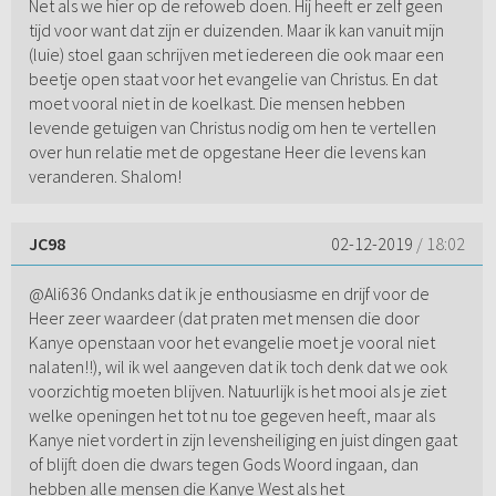
Net als we hier op de refoweb doen. Hij heeft er zelf geen
tijd voor want dat zijn er duizenden. Maar ik kan vanuit mijn
(luie) stoel gaan schrijven met iedereen die ook maar een
beetje open staat voor het evangelie van Christus. En dat
moet vooral niet in de koelkast. Die mensen hebben
levende getuigen van Christus nodig om hen te vertellen
over hun relatie met de opgestane Heer die levens kan
veranderen. Shalom!
JC98
02-12-2019
/ 18:02
@Ali636 Ondanks dat ik je enthousiasme en drijf voor de
Heer zeer waardeer (dat praten met mensen die door
Kanye openstaan voor het evangelie moet je vooral niet
nalaten!!), wil ik wel aangeven dat ik toch denk dat we ook
voorzichtig moeten blijven. Natuurlijk is het mooi als je ziet
welke openingen het tot nu toe gegeven heeft, maar als
Kanye niet vordert in zijn levensheiliging en juist dingen gaat
of blijft doen die dwars tegen Gods Woord ingaan, dan
hebben alle mensen die Kanye West als het