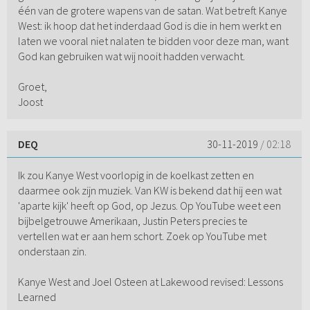
één van de grotere wapens van de satan. Wat betreft Kanye
West: ik hoop dat het inderdaad God is die in hem werkt en
laten we vooral niet nalaten te bidden voor deze man, want
God kan gebruiken wat wij nooit hadden verwacht.
Groet,
Joost
DEQ
30-11-2019
/ 02:18
Ik zou Kanye West voorlopig in de koelkast zetten en
daarmee ook zijn muziek. Van KW is bekend dat hij een wat
'aparte kijk' heeft op God, op Jezus. Op YouTube weet een
bijbelgetrouwe Amerikaan, Justin Peters precies te
vertellen wat er aan hem schort. Zoek op YouTube met
onderstaan zin.
Kanye West and Joel Osteen at Lakewood revised: Lessons
Learned