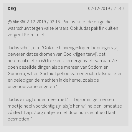
DEQ
02-12-2019
/ 21:40
@ Ali63602-12-2019 / 02:16 | Paulus is niet de enige die
waarschuwt tegen valse leraars! Ook Judas pak flink uit en
vergeet Petrus niet...
Judas schrijft o.a.: "Ook die binnengeslopen bedriegers (zij
beweren dat ze dromen van God krijgen terwijl dat
helemaal niet zo is!) trekken zich nergens iets van aan. Ze
doen dezelfde dingen als de mensen van Sodom en
Gomorra, willen God niet gehoorzamen zoals de Israëlieten
en beledigen de machten in de hemel zoals de
ongehoorzame engelen."
Judas eindigt onder meer met:"[...] bij sommige mensen
moet je heel voorzichtig zijn als je hen wil helpen, omdat ze
zó slecht zijn. Zorg dat je je niet door hun slechtheid laat
besmetten!"