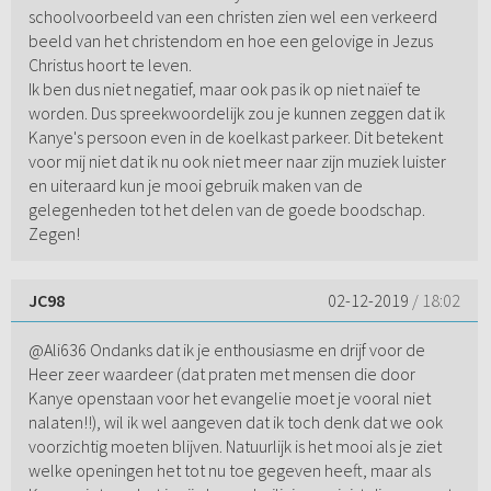
schoolvoorbeeld van een christen zien wel een verkeerd
beeld van het christendom en hoe een gelovige in Jezus
Christus hoort te leven.
Ik ben dus niet negatief, maar ook pas ik op niet naïef te
worden. Dus spreekwoordelijk zou je kunnen zeggen dat ik
Kanye's persoon even in de koelkast parkeer. Dit betekent
voor mij niet dat ik nu ook niet meer naar zijn muziek luister
en uiteraard kun je mooi gebruik maken van de
gelegenheden tot het delen van de goede boodschap.
Zegen!
JC98
02-12-2019
/ 18:02
@Ali636 Ondanks dat ik je enthousiasme en drijf voor de
Heer zeer waardeer (dat praten met mensen die door
Kanye openstaan voor het evangelie moet je vooral niet
nalaten!!), wil ik wel aangeven dat ik toch denk dat we ook
voorzichtig moeten blijven. Natuurlijk is het mooi als je ziet
welke openingen het tot nu toe gegeven heeft, maar als