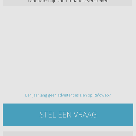
reactietermijn van 1 maand is verstreken.
Een jaar lang geen advertenties zien op Refoweb?
STEL EEN VRAAG