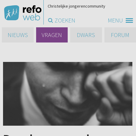
Christelijke jongerencommunity
ZOEKEN
MENU
NIEUWS
VRAGEN
DWARS
FORUM