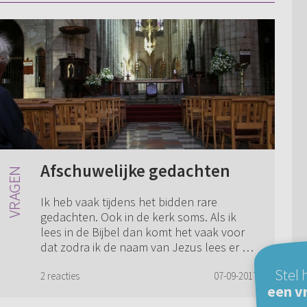
Afschuwelijke gedachten
Ik heb vaak tijdens het bidden rare
gedachten. Ook in de kerk soms. Als ik
lees in de Bijbel dan komt het vaak voor
dat zodra ik de naam van Jezus lees er de
meest afschuwelijke gedachten in mij
Stel 
opkom...
2 reacties
07-09-2017
een v