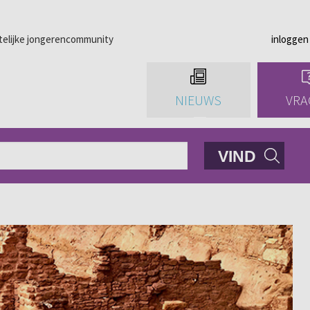
telijke jongerencommunity
inloggen
NIEUWS
VRA
VIND