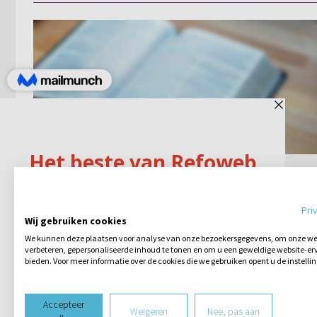
Jozef als vader van Jezus in
geslachtsregister
Pri
Wij gebruiken cookies
Misschien een bijzondere vraag, maar
We kunnen deze plaatsen voor analyse van onze bezoekersgegevens, om onze web
waarom wordt het geslachtsregister van
verbeteren, gepersonaliseerde inhoud te tonen en om u een geweldige website-erv
Jozef (als eerste) beschreven, terwijl hij
bieden. Voor meer informatie over de cookies die we gebruiken opent u de instelli
eigenlijk geen verwantschap heeft met de
Geen reacties
07-09-2020
Heere Jezus?
Accepteer
Weigeren
Nee, pas aan