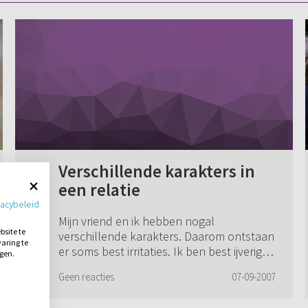
Verschillende karakters in
een relatie
vacybeleid
Mijn vriend en ik hebben nogal
site te
verschillende karakters. Daarom ontstaan
aring te
er soms best irritaties. Ik ben best ijverig
ngen.
en hij komt bij mij soms laks over. Ik ben
Geen reacties
07-09-2007
bang dat het later als we getrouwd zijn ...