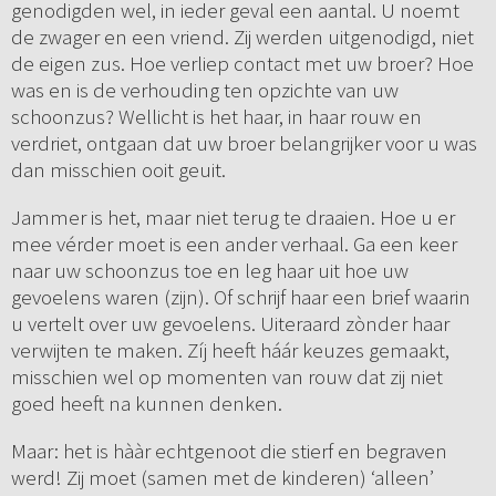
genodigden wel, in ieder geval een aantal. U noemt
de zwager en een vriend. Zij werden uitgenodigd, niet
de eigen zus. Hoe verliep contact met uw broer? Hoe
was en is de verhouding ten opzichte van uw
schoonzus? Wellicht is het haar, in haar rouw en
verdriet, ontgaan dat uw broer belangrijker voor u was
dan misschien ooit geuit.
Jammer is het, maar niet terug te draaien. Hoe u er
mee vérder moet is een ander verhaal. Ga een keer
naar uw schoonzus toe en leg haar uit hoe uw
gevoelens waren (zijn). Of schrijf haar een brief waarin
u vertelt over uw gevoelens. Uiteraard zònder haar
verwijten te maken. Zíj heeft háár keuzes gemaakt,
misschien wel op momenten van rouw dat zij niet
goed heeft na kunnen denken.
Maar: het is hààr echtgenoot die stierf en begraven
werd! Zij moet (samen met de kinderen) ‘alleen’