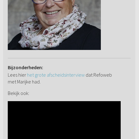
Bijzonderheden:
Lees hier
het grote afscheidsinterview
dat Refoweb
met Marijke had.
Bekijk ook: