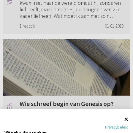
kwam niet naar de wereld omdat hij zondaren
lief heeft, maar omdat Hij de deugden van Zijn
Vader liefheeft. Wat moet ik aan met zo'n
uitspraak? Is deze bijbels...
1 reactie
01-01-2013
Wie schreef begin van Genesis op?
In een Bijbel, Genesis 1-26, staat de volgende
tekst: God zei: laten wij mensen maken die ons
Privacybeleid
evenbeeld zijn, die op ons lijken. Weet u welk
Wij gebruiken cookies