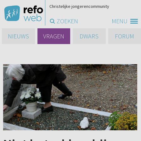
Christelijke jongerencommunity
ZOEKEN
MENU
NIEUWS
VRAGEN
DWARS
FORUM