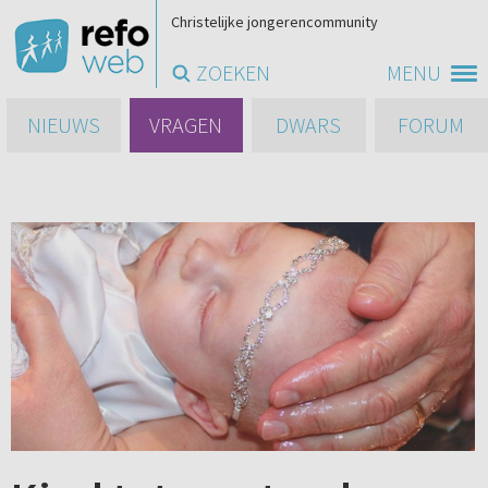
Christelijke jongerencommunity
ZOEKEN
MENU
NIEUWS
VRAGEN
DWARS
FORUM