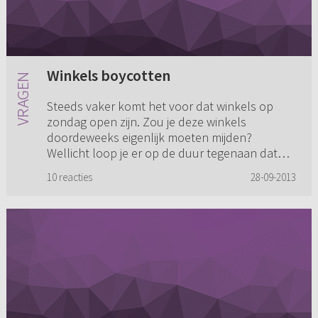
Winkels boycotten
Steeds vaker komt het voor dat winkels op
zondag open zijn. Zou je deze winkels
doordeweeks eigenlijk moeten mijden?
Wellicht loop je er op de duur tegenaan dat
zo'n beetje alle winkels 's zondags geo...
10 reacties
28-09-2013