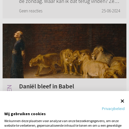
de zondag. Waar kan ik dat terug vinden? Zelf
begreep ik dez...
Geen reacties
25-06-2024
Daniël bleef in Babel
Wij lazen vandaag Ezra 4 aan tafel. Daar staat
dat koning Darius na koning Kores kwam.
Privacybeleid
Daniel was een dienaar van Darius. Betekent
Wij gebruiken cookies
dit dat Daniel nog in Babel was toen de eerste
We kunnen deze plaatsen voor analyse van onze bezoekersgegevens, om onze
ballingen weer terugge...
website te verbeteren, gepersonaliseerde inhoud te tonen en om u een geweldige
Geen reacties
25-06-2026