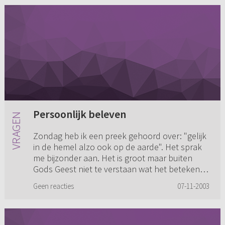
Persoonlijk beleven
Zondag heb ik een preek gehoord over: "gelijk
in de hemel alzo ook op de aarde". Het sprak
me bijzonder aan. Het is groot maar buiten
Gods Geest niet te verstaan wat het betekent
om de eeuwigheid te o...
Geen reacties
07-11-2003