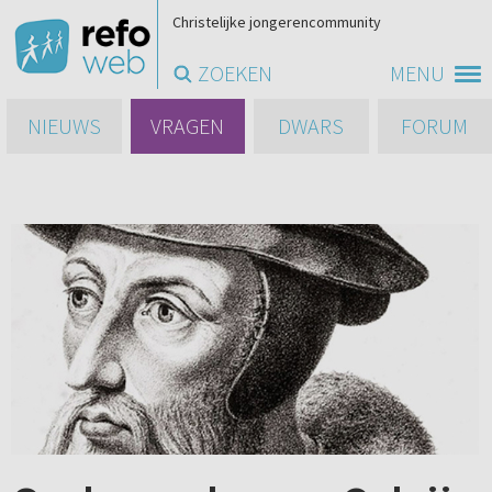
Christelijke jongerencommunity
ZOEKEN
MENU
NIEUWS
VRAGEN
DWARS
FORUM