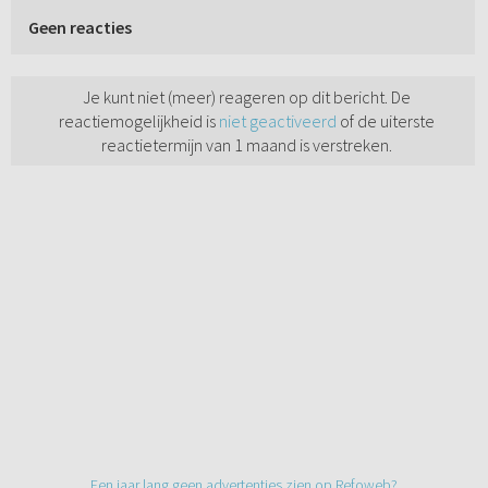
Geen reacties
Je kunt niet (meer) reageren op dit bericht. De
reactiemogelijkheid is
niet geactiveerd
of de uiterste
reactietermijn van 1 maand is verstreken.
Een jaar lang geen advertenties zien op Refoweb?