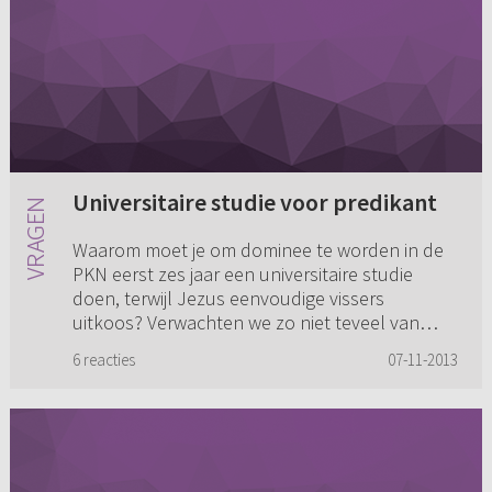
Universitaire studie voor predikant
Waarom moet je om dominee te worden in de
PKN eerst zes jaar een universitaire studie
doen, terwijl Jezus eenvoudige vissers
uitkoos? Verwachten we zo niet teveel van
verstandelijke vermogens in plaat...
6 reacties
07-11-2013