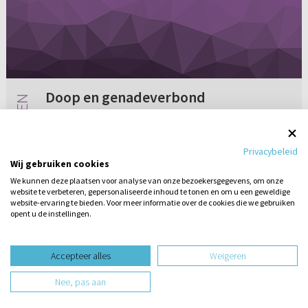
Doop en genadeverbond
Als lid van de Christelijke Gereformeerde
Kerken was ik onlangs getuige van een
Privacybeleid
doopdienst in de Gereformeerde Gemeenten.
Wij gebruiken cookies
Er werd in deze dienst (dooptoespraak)
We kunnen deze plaatsen voor analyse van onze bezoekersgegevens, om onze
nadruk gelegd op de tweeverbondenleer. ...
website te verbeteren, gepersonaliseerde inhoud te tonen en om u een geweldige
Geen reacties
07-11-2013
website-ervaring te bieden. Voor meer informatie over de cookies die we gebruiken
opent u de instellingen.
Stel hier
een vraag
design website door
Accepteer alles
Weigeren
website-ontwikkeling door
Nee, pas aan
hosting website door