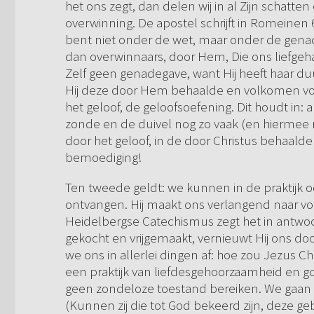
het ons zegt, dan delen wij in al Zijn schat
overwinning. De apostel schrijft in Romeinen 
bent niet onder de wet, maar onder de genade.
dan overwinnaars, door Hem, Die ons liefgeha
Zelf geen genadegave, want Hij heeft haar du
Hij deze door Hem behaalde en volkomen volb
het geloof, de geloofsoefening. Dit houdt in: a
zonde en de duivel nog zo vaak (en hiermee rei
door het geloof, in de door Christus behaalde
bemoediging!
Ten tweede geldt: we kunnen in de praktijk 
ontvangen. Hij maakt ons verlangend naar v
Heidelbergse Catechismus zegt het in antwoor
gekocht en vrijgemaakt, vernieuwt Hij ons doo
we ons in allerlei dingen af: hoe zou Jezus C
een praktijk van liefdesgehoorzaamheid en go
geen zondeloze toestand bereiken. We gaan 
(Kunnen zij die tot God bekeerd zijn, deze