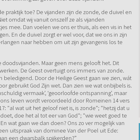
de praktijk toe? De vijanden zijn de zonde, de duivel en
 Niet omdat wij vanuit onszelf ze als vijanden
s mee. Dan voelen we ons er thuis, als een vis in het
n. En de duivel zorgt er wel voor, dat we ons in zijn
erlangen naar hebben om uit zijn gevangenis los te
ze doodsvijanden. Maar geen mens gelooft het. Dit
 werken. De Geest overtuigt ons immers van zonde.
beledigend. Door de Heilige Geest gaan we zien, wát
oor gebruikt God Zijn wet. Dan zien we wat onbijbels is.
schuldig vermaak’, ‘geoorloofde ontspanning’, maar
el ons leven wordt veroordeeld door Romeinen 14 vers
: "al wat uit het geloof niet is, is zonde"; "hetzij dat u
rs doet, doe het al tot eer van God"; "wie weet goed te
." En wat gaan we dan doen? Ons zo ver mogelijk van
een uitspraak van dominee Van der Poel uit Ede:
g aan een dwarsbalk spijkerden?”