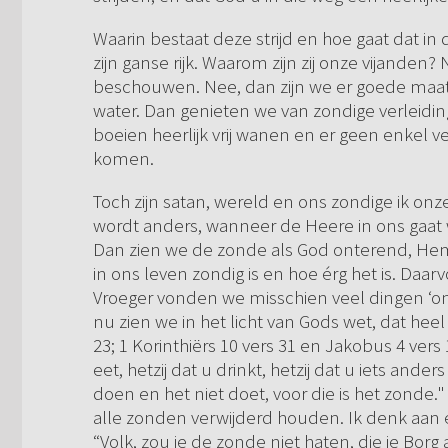
Waarin bestaat deze strijd en hoe gaat dat in 
zijn ganse rijk. Waarom zijn zij onze vijanden?
beschouwen. Nee, dan zijn we er goede maatje
water. Dan genieten we van zondige verleidinge
boeien heerlijk vrij wanen en er geen enkel v
komen.
Toch zijn satan, wereld en ons zondige ik on
wordt anders, wanneer de Heere in ons gaat
Dan zien we de zonde als God onterend, Hem 
in ons leven zondig is en hoe érg het is. Daarv
Vroeger vonden we misschien veel dingen ‘on
nu zien we in het licht van Gods wet, dat he
23; 1 Korinthiërs 10 vers 31 en Jakobus 4 vers 17
eet, hetzij dat u drinkt, hetzij dat u iets ande
doen en het niet doet, voor die is het zonde
alle zonden verwijderd houden. Ik denk aan 
“Volk, zou je de zonde niet haten, die je Bor