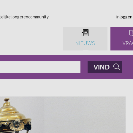
telijke jongerencommunity
inloggen
NIEUWS
VRA
VIND