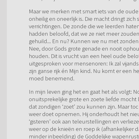
Maar we merken met smart iets van de oude men
onheilig en oneerlijk is. Die macht dringt zich
verrichtingen. De zonde die we leerden haten
hadden beloofd, dat we ze niet meer zouden 
gehuild... En nu? Kunnen we nu met zonden 
Nee, door Gods grote genade en nooit oph
houden. Dit is vrucht van een heel oude belof
uitgesproken voor mensenoren: Ik zal vijands
zijn ganse rijk én Mijn kind. Nu komt er een 
moed benemend.
In mijn leven ging het en gaat het als volgt: N
onuitsprekelijke grote en zoete liefde mocht
dat zondigen ‘zoet’ zou kunnen zijn. Maar toch 
weer doet opnemen. Hij onderhoudt het nieu
‘gisteren’ ook aan teleurstellingen en verlie
weer op de knieën en roep ik (afhankelijker 
minder inbeelding) de Goddelijke wapenrusting