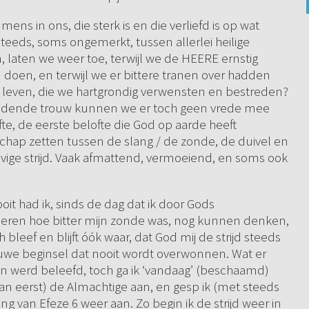
s in ons, die sterk is en die verliefd is op wat
 steeds, soms ongemerkt, tussen allerlei heilige
, laten we weer toe, terwijl we de HEERE ernstig
doen, en terwijl we er bittere tranen over hadden
leven, die we hartgrondig verwensten en bestreden?
oudende trouw kunnen we er toch geen vrede mee
te, de eerste belofte die God op aarde heeft
chap zetten tussen de slang / de zonde, de duivel en
hevige strijd. Vaak afmattend, vermoeiend, en soms ook
ooit had ik, sinds de dag dat ik door Gods
 leren hoe bitter mijn zonde was, nog kunnen denken,
bleef en blijft óók waar, dat God mij de strijd steeds
we beginsel dat nooit wordt overwonnen. Wat er
zen werd beleefd, toch ga ik ‘vandaag’ (beschaamd)
dan eerst) de Almachtige aan, en gesp ik (met steeds
 van Efeze 6 weer aan. Zo begin ik de strijd weer in