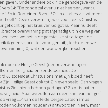
ten en gaven. Onder andere ook in de genadegave van de
6 vers 14: “De zonde zal over u niet heersen, want u
” En in Romeinen 8 vers 37: “In dit alles zijn wij meer
d heeft.” Deze overwinning was voor Jezus Christus
ur gekocht op het kruis van Golgotha. Maar nu deelt
rachte overwinning gratis/genadig uit in de weg van
l verliezen we het in de geestelijke strijd tegen de
k ik geen vrijbrief tot zondigen uit), toch delen we
 overwinning. O, wat een wonderlijke troost en
ook door de Heilige Geest (deel)overwinningen
olkomen heiligheid en zondeloosheid. De
d 86 zo: Nadat Christus ons met Zijn bloed heeft
r Zijn Heilige Geest ook tot Zijn evenbeeld. Dan vragen
hristus Zich hierin hebben gedragen? Zo ontstaat er
dzaligheid. Maar we zullen aan deze kant van het graf
op vraag 114 van de Heidelbergse Catechismus
 geboden volkomen houden?) antwoorden: Neen, maar