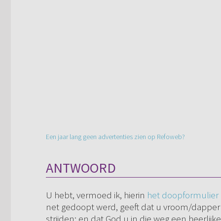
Een jaar lang geen advertenties zien op Refoweb?
ANTWOORD
U hebt, vermoed ik, hierin
het doopformulier
net gedoopt werd, geeft dat u vroom/dapper t
strijden; en dat God u in die weg een heerlij