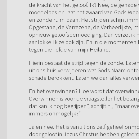
de kracht van het geloof. Ik? Nee, de genade v
moedeloos en laat het zwaard van Gods Woord
en zonde ruim baan. Het strijden schijnt imme
Opgestane, de Verrezene, de Verheerlijkte, m
opnieuw geloofsbemoediging. Dan verzet ik mi
aanlokkelijk ze ook zijn. En in die momente
tegen die liefde van mijn Heiland.
Hierin bestaat de strijd tegen de zonde. La
uit ons huis verwijderen wat Gods Naam ontee
schade berokkent. Laten we dan alles verwer
En het overwinnen? Hoe wordt dat overwinnen 
Overwinnen is voor de vraagsteller het belangri
dat kan ik nog begrijpen”, schrijft hij, “maar o
immers onmogelijk?”
Ja en nee. Het is vanuit ons zelf geheel onmo
door geloof in Jezus Christus hebben geleerd