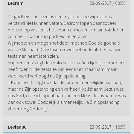
Lecram
23-09-2017
/ 08:50
De godheid van Jezus is een mysterie, die wij met ons
verstand niet kunnen vatten. Daarom lopen daar zoveel
mensen op vast en is het voor o.a. moslims (maar ook Joden)
zo moeilijk om in Zijn godheid te geloven.
Wij moeten en mogen het doen met hoe God de godheid
van de Messias (=Christus) in zowel het oude als het nieuwe
testamen heeft laten zien.
Filippenzen 2 zegt dan ook dat Jezus Zich tijdelijk vernederd
heeft toen hij de gestalte van een knecht aannam, maar
weer werd verhoogd na Zijn opstanding.
1 Korinthe 15 zegt ook dat Jezus een menselijk lichaa, had,
maar na Zijn opstanding een verheerlijkt lichaam. Jezus was
dus God, die Zich openbaarde in een Mens. Jezus natuur was
dan ook zowel Goddelijk als menselijk. Na Zijn opstanding
alleen nog Goddelijk
Leviaa80
23-09-2017
/ 18:59