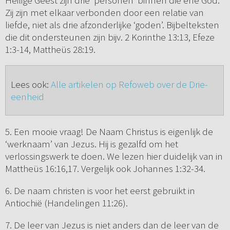
Heilige Geest zijn drie ‘personen’ binnen die ene God.
Zij zijn met elkaar verbonden door een relatie van
liefde, niet als drie afzonderlijke ‘goden’. Bijbelteksten
die dit ondersteunen zijn bijv. 2 Korinthe 13:13, Efeze
1:3-14, Mattheüs 28:19.
Lees ook:
Alle artikelen op Refoweb over de Drie-
eenheid
5. Een mooie vraag! De Naam Christus is eigenlijk de
‘werknaam’ van Jezus. Hij is gezalfd om het
verlossingswerk te doen. We lezen hier duidelijk van in
Mattheüs 16:16,17. Vergelijk ook Johannes 1:32-34.
6. De naam christen is voor het eerst gebruikt in
Antiochië (Handelingen 11:26).
7. De leer van Jezus is niet anders dan de leer van de