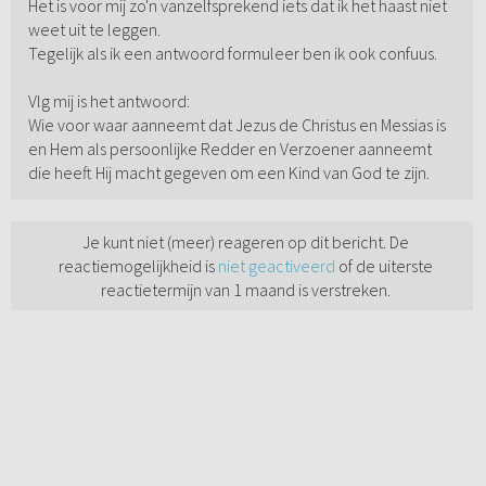
Het is voor mij zo'n vanzelfsprekend iets dat ik het haast niet
weet uit te leggen.
Tegelijk als ik een antwoord formuleer ben ik ook confuus.
Vlg mij is het antwoord:
Wie voor waar aanneemt dat Jezus de Christus en Messias is
en Hem als persoonlijke Redder en Verzoener aanneemt
die heeft Hij macht gegeven om een Kind van God te zijn.
Je kunt niet (meer) reageren op dit bericht. De
reactiemogelijkheid is
niet geactiveerd
of de uiterste
reactietermijn van 1 maand is verstreken.