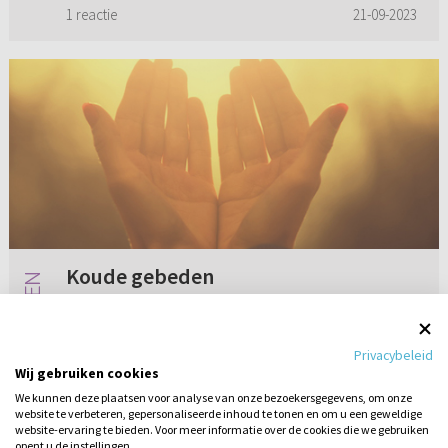
niet uit te zijn ge...
1 reactie
21-09-2023
Koude gebeden
Hoe krijg ik zekerheid voor de eeuwigheid? Als
er gepreekt wordt over Christus dan verlang ik
Privacybeleid
zo naar dat reinigende bloed, maar het is te
Wij gebruiken cookies
kort voor de eeuwigheid. Ik ben zelfs zo
We kunnen deze plaatsen voor analyse van onze bezoekersgegevens, om onze
hoogmoedig dat ik me...
website te verbeteren, gepersonaliseerde inhoud te tonen en om u een geweldige
1 reactie
21-09-2018
website-ervaring te bieden. Voor meer informatie over de cookies die we gebruiken
opent u de instellingen.