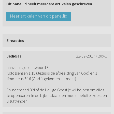
Dit panellid heeft meerdere artikelen geschreven
Meer artikelen van dit panellid
5 reacties
Jedidjas
22-09-2017
/ 20:41
aanvulling op antwoord 3:
Kolossensen 1:15 (Jezus is de afbeelding van God) en 1
timotheus 3:16 (God is gekomen als mens)
En inderdaad Bid of de Heilige Geest je wil helpen om alles
te openbaren. In de bijbel staat een mooie belofte: zoekt en
u zult vinden!