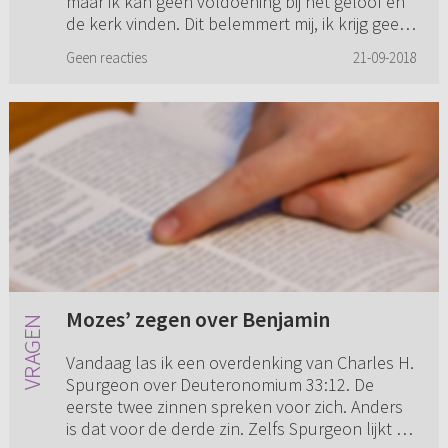
maar ik kan geen voldoening bij het geloof en
de kerk vinden. Dit belemmert mij, ik krijg geen
rust. Na een periode van oriëntatie en bidden
Geen reacties
21-09-2018
zou ik graag ...
Mozes’ zegen over Benjamin
Vandaag las ik een overdenking van Charles H.
Spurgeon over Deuteronomium 33:12. De
eerste twee zinnen spreken voor zich. Anders
is dat voor de derde zin. Zelfs Spurgeon lijkt er