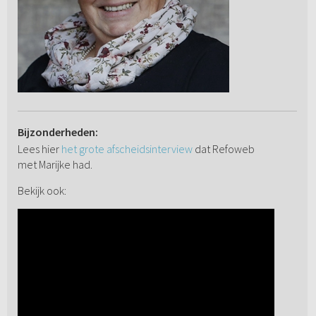
Bijzonderheden:
Lees hier
het grote afscheidsinterview
dat Refoweb
met Marijke had.
Bekijk ook: