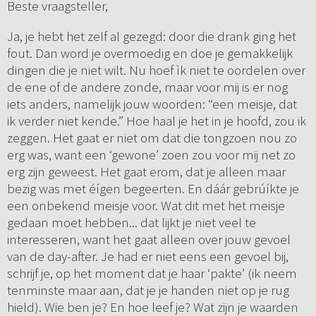
Beste vraagsteller,
Ja, je hebt het zelf al gezegd: door die drank ging het
fout. Dan word je overmoedig en doe je gemakkelijk
dingen die je niet wilt. Nu hoef ìk niet te oordelen over
de ene of de andere zonde, maar voor mij is er nog
iets anders, namelijk jouw woorden: “een meisje, dat
ik verder niet kende.” Hoe haal je het in je hoofd, zou ik
zeggen. Het gaat er niet om dat die tongzoen nou zo
erg was, want een ‘gewone’ zoen zou voor mij net zo
erg zijn geweest. Het gaat erom, dat je alleen maar
bezig was met éígen begeerten. En dáár gebrúíkte je
een onbekend meisje voor. Wat dit met het meisje
gedaan moet hebben... dat lijkt je niet veel te
interesseren, want het gaat alleen over jouw gevoel
van de day-after. Je had er niet eens een gevoel bij,
schrijf je, op het moment dat je haar ‘pakte’ (ik neem
tenminste maar aan, dat je je handen niet op je rug
hield). Wie ben je? En hoe leef je? Wat zijn je waarden