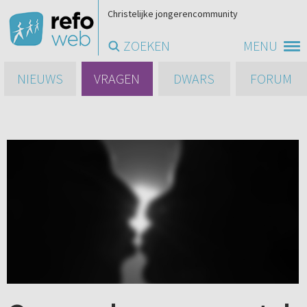
Christelijke jongerencommunity
ZOEKEN
MENU
NIEUWS
VRAGEN
DWARS
FORUM