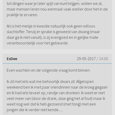
tot dingen waar je later spijt van kunt krijgen, wisten we al,
maar mensen leren nou eenmaal vaak sneller door het in de
praktijk te ervaren.
Als is het meisje in kwestie natuurlijk ook geen willoos
slachtoffer. Tenzij er sprake is geweest van dwang (maar
daar ga ik niet vanuit), is zij evengoed en in gelijke mate
verantwoordelijk voor het gebeurde.
EsDee
29-05-2017
/ 14:08
Even wachten en de volgende vraag komt binnen:
Ik zit met iets wat me behoorlijk dwars zit. Afgelopen
weekend ben ik met paar vriendinnen naar de kroeg gegaan
en ik had iets teveel op, randje van dronken. Ik weet er niet
veel meer van (door de drank, daar ging het al fout) maar ik
weet nog wel dat ik heb gezoend (met tong) met een
jongen die ik verder niet kende......