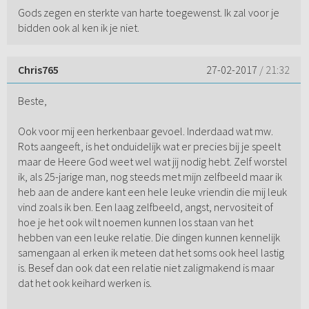
Gods zegen en sterkte van harte toegewenst. Ik zal voor je
bidden ook al ken ik je niet.
Chris765
27-02-2017
/ 21:32
Beste,
Ook voor mij een herkenbaar gevoel. Inderdaad wat mw.
Rots aangeeft, is het onduidelijk wat er precies bij je speelt
maar de Heere God weet wel wat jij nodig hebt. Zelf worstel
ik, als 25-jarige man, nog steeds met mijn zelfbeeld maar ik
heb aan de andere kant een hele leuke vriendin die mij leuk
vind zoals ik ben. Een laag zelfbeeld, angst, nervositeit of
hoe je het ook wilt noemen kunnen los staan van het
hebben van een leuke relatie. Die dingen kunnen kennelijk
samengaan al erken ik meteen dat het soms ook heel lastig
is. Besef dan ook dat een relatie niet zaligmakend is maar
dat het ook keihard werken is.