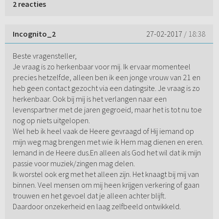
2 reacties
Incognito_2
27-02-2017
/ 18:38
Beste vragensteller,
Je vraag is zo herkenbaar voor mij. Ik ervaar momenteel
precies hetzelfde, alleen ben ik een jonge vrouw van 21 en
heb geen contact gezocht via een datingsite. Je vraag is zo
herkenbaar. Ook bij mij is het verlangen naar een
levenspartner met de jaren gegroeid, maar het is tot nu toe
nog op niets uitgelopen.
Wel heb ik heel vaak de Heere gevraagd of Hij iemand op
mijn weg mag brengen met wie ik Hem mag dienen en eren.
Iemand in de Heere dus.En alleen als God het wil dat ik mijn
passie voor muziek/zingen mag delen.
Ik worstel ook erg met het alleen zijn. Het knaagt bij mij van
binnen. Veel mensen om mij heen krijgen verkering of gaan
trouwen en het gevoel dat je alleen achter blijft.
Daardoor onzekerheid en laag zelfbeeld ontwikkeld.