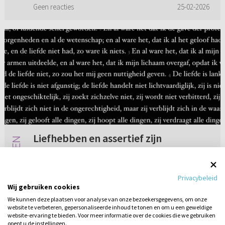
het verbond de voetbank van...
Geen reacties
25-02-2026
Liefhebben en assertief zijn
Aan ds. A. T. Vergunst. Ik heb pas van u een
preek geluisterd over het thema “Liefde” die u
Privacybeleid
in Rotterdam Zuidwijk hebt gehouden. Ik vond
Wij gebruiken cookies
dat er veel onderwijs in zat. Een beetje aan het
We kunnen deze plaatsen voor analyse van onze bezoekersgegevens, om onze
eind heeft u ...
website te verbeteren, gepersonaliseerde inhoud te tonen en om u een geweldige
2 reacties
25-02-2015
website-ervaring te bieden. Voor meer informatie over de cookies die we gebruiken
opent u de instellingen.