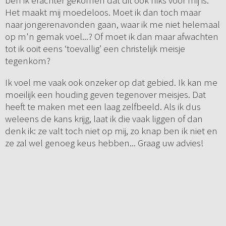
ben ik erachter gekomen dat dit ook niks voor mij is.
Het maakt mij moedeloos. Moet ik dan toch maar
naar jongerenavonden gaan, waar ik me niet helemaal
op m'n gemak voel...? Of moet ik dan maar afwachten
tot ik ooit eens ‘toevallig’ een christelijk meisje
tegenkom?
Ik voel me vaak ook onzeker op dat gebied. Ik kan me
moeilijk een houding geven tegenover meisjes. Dat
heeft te maken met een laag zelfbeeld. Als ik dus
weleens de kans krijg, laat ik die vaak liggen of dan
denk ik: ze valt toch niet op mij, zo knap ben ik niet en
ze zal wel genoeg keus hebben... Graag uw advies!