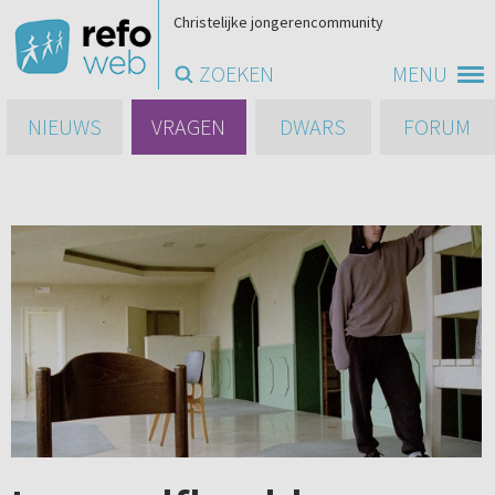
Christelijke jongerencommunity
ZOEKEN
MENU
NIEUWS
VRAGEN
DWARS
FORUM