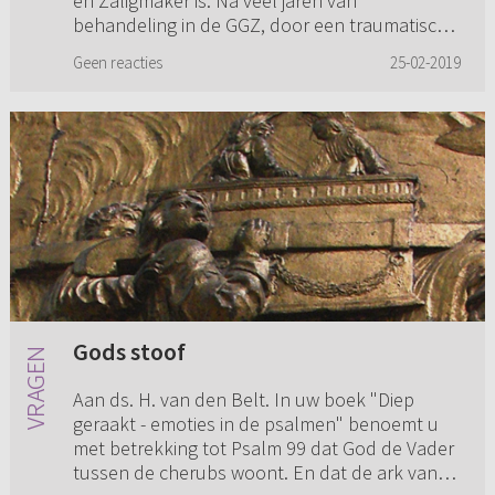
en Zaligmaker is. Na veel jaren van
behandeling in de GGZ, door een traumatisch
verleden, sta ik op het punt ‘u...
Geen reacties
25-02-2019
Gods stoof
Aan ds. H. van den Belt. In uw boek "Diep
geraakt - emoties in de psalmen" benoemt u
met betrekking tot Psalm 99 dat God de Vader
tussen de cherubs woont. En dat de ark van