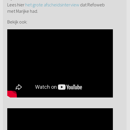
Lees hier
het grote afscheidsinterview
dat Refoweb
met Marijke had.
Bekijk ook: